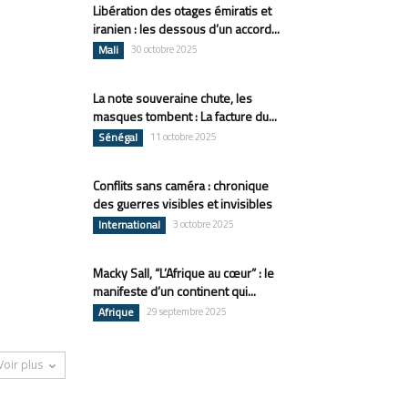
Libération des otages émiratis et
iranien : les dessous d’un accord...
Mali
30 octobre 2025
La note souveraine chute, les
masques tombent : La facture du...
Sénégal
11 octobre 2025
Conflits sans caméra : chronique
des guerres visibles et invisibles
International
3 octobre 2025
Macky Sall, “L’Afrique au cœur” : le
manifeste d’un continent qui...
Afrique
29 septembre 2025
Voir plus