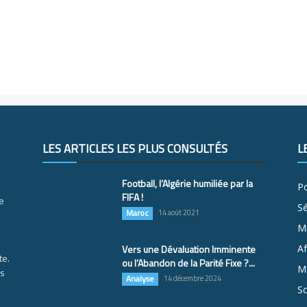
LES ARTICLES LES PLUS CONSULTÉS
L
Football, l’Algérie humiliée par la
Po
FIFA !
e
S
Maroc
14 août 2021
M
Vers une Dévaluation Imminente
Af
te.
ou l’Abandon de la Parité Fixe ?...
Ma
es
Analyse
14 décembre 2024
So