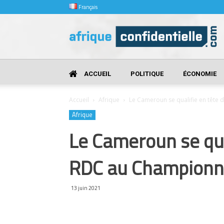
Français
Afrique
Confidentielle
ACCUEIL
POLITIQUE
ÉCONOMIE
Accueil
Afrique
Le Cameroun se qualifie en tête d
Afrique
Le Cameroun se qual
RDC au Championna
13 juin 2021