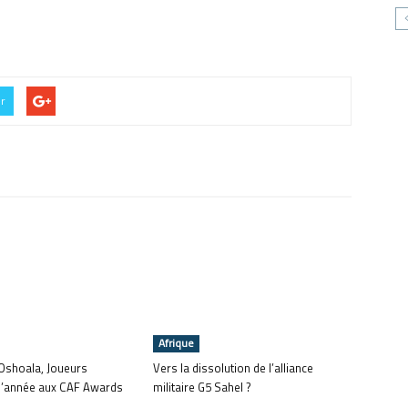
er
Afrique
Oshoala, Joueurs
Vers la dissolution de l’alliance
 l’année aux CAF Awards
militaire G5 Sahel ?