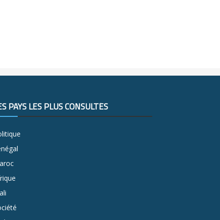
ES PAYS LES PLUS CONSULTÉS
litique
énégal
aroc
rique
li
ciété