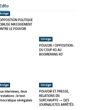
Edito
énégal
OPPOSITION POLITIQUE
OBILISE MASSIVEMENT
ONTRE LE POUVOIR
Sénégal
POUVOIR / OPPOSITION :
DU COUP KO AU
BOOMERANG KO
énégal
Sénégal
ux interviews, deux
POUVOIR ET PRESSE,
restations : le test
RELATIONS EN
mocratique sénégalais
SURCHAUFFE — DES
JOURNALISTES ARRÊTÉS