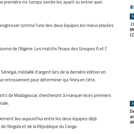
e première mi-temps serrée les ayant vu entrer avec
#
S
L’
 progresser comme l’une des deux équipes les mieux placées
M
C
ournoi de l’Algérie. Les matchs finaux des Groupes A et C
Sénégal, médaillé d’argent lors de la dernière édition en
se retrouveront pour déterminer qui finira en tête.
tants de Madagascar, chercheront à marquer leurs premiers
nale.
S
De
ar
lement lieu aujourd’hui entre les deux équipes déjà
dé
de l’Angola et de la République du Congo.