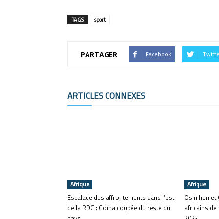
TAGS
sport
PARTAGER
Facebook
Twitt
ARTICLES CONNEXES
Afrique
Afrique
Escalade des affrontements dans l’est
Osimhen et 
de la RDC : Goma coupée du reste du
africains de
pays
2023