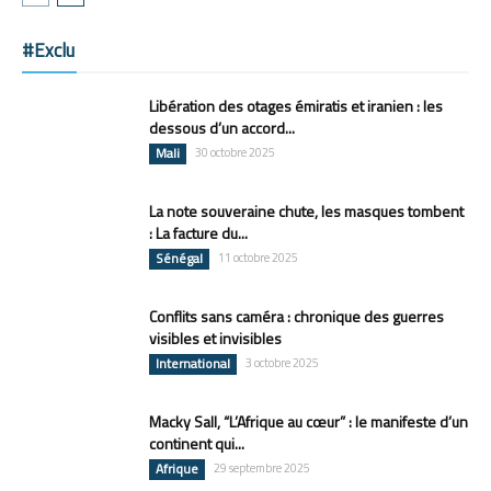
#Exclu
Libération des otages émiratis et iranien : les
dessous d’un accord...
Mali
30 octobre 2025
La note souveraine chute, les masques tombent
: La facture du...
Sénégal
11 octobre 2025
Conflits sans caméra : chronique des guerres
visibles et invisibles
International
3 octobre 2025
Macky Sall, “L’Afrique au cœur” : le manifeste d’un
continent qui...
Afrique
29 septembre 2025