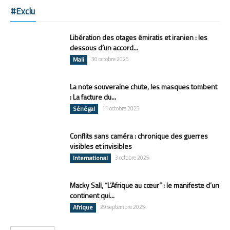
#Exclu
Libération des otages émiratis et iranien : les
dessous d’un accord...
Mali
30 octobre 2025
La note souveraine chute, les masques tombent
: La facture du...
Sénégal
11 octobre 2025
Conflits sans caméra : chronique des guerres
visibles et invisibles
International
3 octobre 2025
Macky Sall, “L’Afrique au cœur” : le manifeste d’un
continent qui...
Afrique
29 septembre 2025