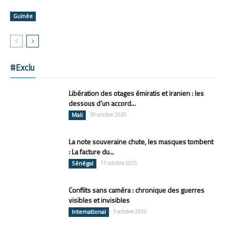
Guinée
#Exclu
Libération des otages émiratis et iranien : les
dessous d’un accord...
Mali
30 octobre 2025
La note souveraine chute, les masques tombent
: La facture du...
Sénégal
11 octobre 2025
Conflits sans caméra : chronique des guerres
visibles et invisibles
International
3 octobre 2025