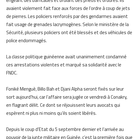
érigeant des barricades et brûlant des pneus et ordures. Ils
avaient violement fait face aux forces de l’ordre à coup de jets
de pierres. Les policiers renforcés par des gendarmes avaient
fait usage de grenades lacrymogènes. Selon le ministère de la
Sécurité, plusieurs policiers ont été blessés et des véhicules de
police endommagés.
La classe politique guinéenne avait unanimement condamné
ces arrestations violentes et marqué sa solidarité avec le
FNDC.
Foniké Menguè, Billo Bah et Djani Alpha seront fixés sur leur
sort aujourd’hui, car l’affaire sera jugée ce vendredi à Conakry,
en flagrant délit. Ce dont se réjouissent leurs avocats qui
espèrent ni plus ni moins qu’ils soient libérés.
Depuis le coup d’Etat du 5 septembre dernier et l’arrivée au
pouvoir de la junte militaire en Guinée, c’est la première fois que