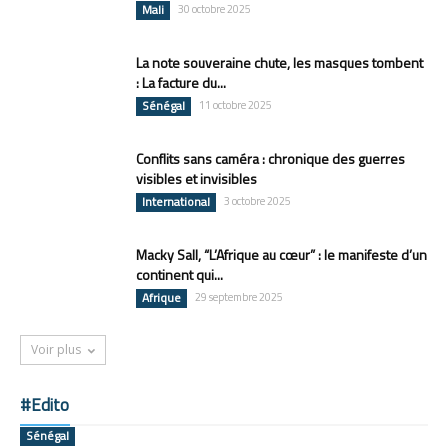
Mali
30 octobre 2025
La note souveraine chute, les masques tombent
: La facture du...
Sénégal
11 octobre 2025
Conflits sans caméra : chronique des guerres
visibles et invisibles
International
3 octobre 2025
Macky Sall, “L’Afrique au cœur” : le manifeste d’un
continent qui...
Afrique
29 septembre 2025
Voir plus
#Edito
Sénégal