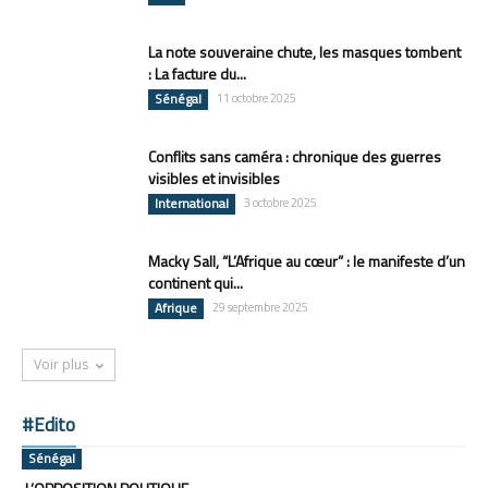
La note souveraine chute, les masques tombent
: La facture du...
Sénégal
11 octobre 2025
Conflits sans caméra : chronique des guerres
visibles et invisibles
International
3 octobre 2025
Macky Sall, “L’Afrique au cœur” : le manifeste d’un
continent qui...
Afrique
29 septembre 2025
Voir plus
#Edito
Sénégal