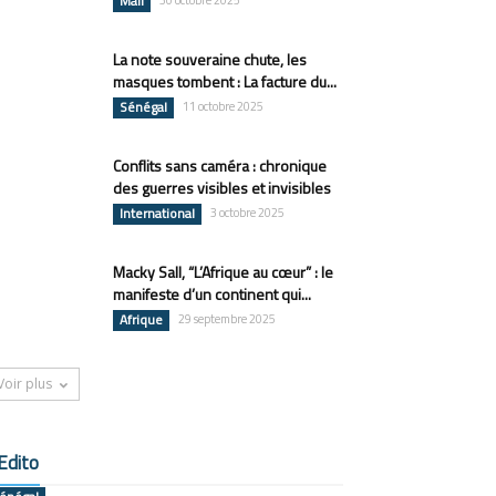
Mali
30 octobre 2025
La note souveraine chute, les
masques tombent : La facture du...
Sénégal
11 octobre 2025
Conflits sans caméra : chronique
des guerres visibles et invisibles
International
3 octobre 2025
Macky Sall, “L’Afrique au cœur” : le
manifeste d’un continent qui...
Afrique
29 septembre 2025
Voir plus
Edito