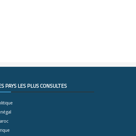
ES PAYS LES PLUS CONSULTÉS
litique
énégal
aroc
rique