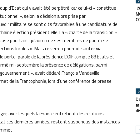
S
up d’Etat qui y avait été perpétré, car celui-ci « constitue
L’
M
utionnel », selon la décision alors prise par
C
uvoir militaire se sont dits favorables à une candidature de
haine élection présidentielle. La « charte de la transition »
 impose pourtant qu’aucun de ses membres ne pourra se
ections locales ». Mais ce verrou pourrait sauter via
 le porte-parole de la présidence.L’OIF compte 88 Etats et
rmé mi-septembre la présence de délégations, parmi
 gouvernement », avait déclaré François Vandeville,
met de la Francophonie, lors d’une conférence de presse.
S
De
ar
dé
Niger, avec lesquels la France entretient des relations
Etat ces dernières années, restent suspendus des instances
sommet.