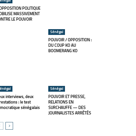
énégal
OPPOSITION POLITIQUE
OBILISE MASSIVEMENT
ONTRE LE POUVOIR
Sénégal
POUVOIR / OPPOSITION :
DU COUP KO AU
BOOMERANG KO
énégal
Sénégal
ux interviews, deux
POUVOIR ET PRESSE,
restations : le test
RELATIONS EN
mocratique sénégalais
SURCHAUFFE — DES
JOURNALISTES ARRÊTÉS