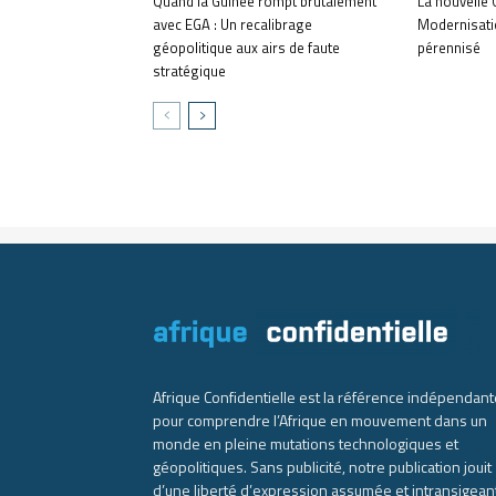
Quand la Guinée rompt brutalement
La nouvelle 
avec EGA : Un recalibrage
Modernisati
géopolitique aux airs de faute
pérennisé
stratégique
Afrique Confidentielle est la référence indépendant
pour comprendre l’Afrique en mouvement dans un
monde en pleine mutations technologiques et
géopolitiques. Sans publicité, notre publication jouit
d’une liberté d’expression assumée et intransigean