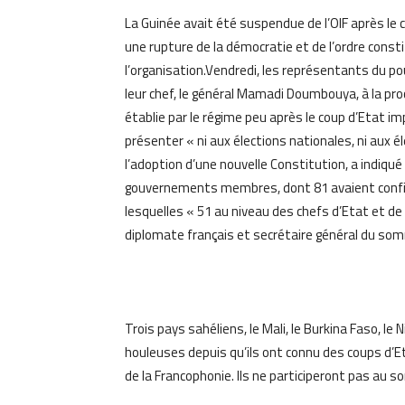
La Guinée avait été suspendue de l’OIF après le co
une rupture de la démocratie et de l’ordre constit
l’organisation.Vendredi, les représentants du po
leur chef, le général Mamadi Doumbouya, à la proc
établie par le régime peu après le coup d’Etat
présenter « ni aux élections nationales, ni aux él
l’adoption d’une nouvelle Constitution, a indiqué
gouvernements membres, dont 81 avaient confi
lesquelles « 51 au niveau des chefs d’Etat et de
diplomate français et secrétaire général du som
Trois pays sahéliens, le Mali, le Burkina Faso, le 
houleuses depuis qu’ils ont connu des coups d’
de la Francophonie. Ils ne participeront pas au 