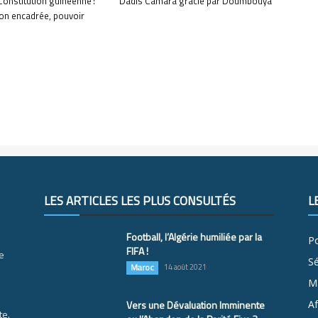
Constitution guinéenne :
Dadis Camara gracié par Doumbouya
on encadrée, pouvoir
LES ARTICLES LES PLUS CONSULTÉS
L
Football, l’Algérie humiliée par la
Po
FIFA !
e
S
Maroc
14 août 2021
M
Vers une Dévaluation Imminente
Af
te.