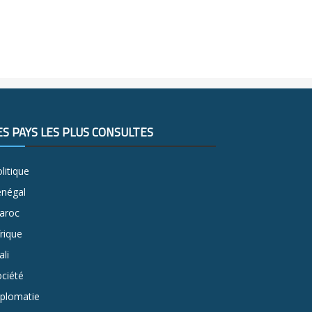
ES PAYS LES PLUS CONSULTÉS
litique
énégal
aroc
rique
li
ciété
iplomatie