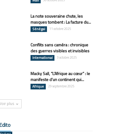
Mali
30 octobre 2025
La note souveraine chute, les
masques tombent : La facture du...
Sénégal
11 octobre 2025
Conflits sans caméra : chronique
des guerres visibles et invisibles
International
3 octobre 2025
Macky Sall, “L’Afrique au cœur” : le
manifeste d’un continent qui...
Afrique
29 septembre 2025
Voir plus
Edito