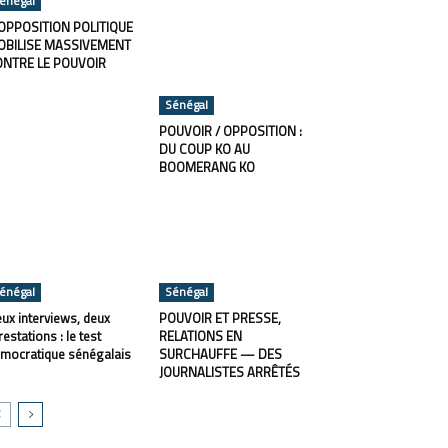
énégal
OPPOSITION POLITIQUE
OBILISE MASSIVEMENT
ONTRE LE POUVOIR
Sénégal
POUVOIR / OPPOSITION :
DU COUP KO AU
BOOMERANG KO
énégal
Sénégal
ux interviews, deux
POUVOIR ET PRESSE,
restations : le test
RELATIONS EN
mocratique sénégalais
SURCHAUFFE — DES
JOURNALISTES ARRÊTÉS