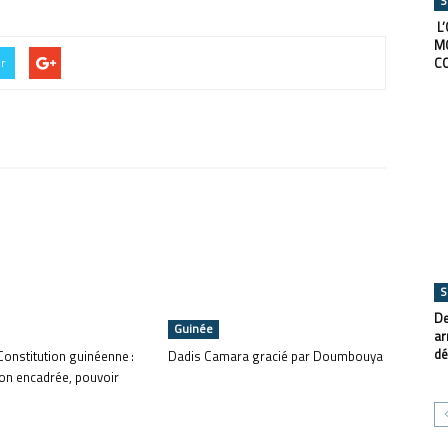
S
L’
M
C
er
S
De
Guinée
ar
dé
Constitution guinéenne :
Dadis Camara gracié par Doumbouya
on encadrée, pouvoir