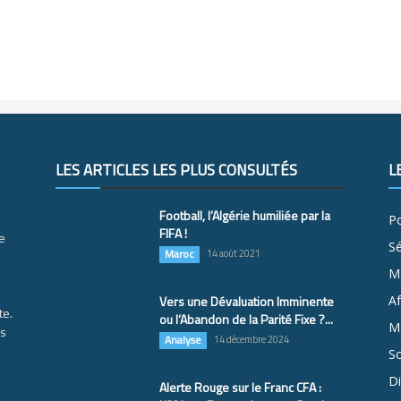
LES ARTICLES LES PLUS CONSULTÉS
L
Football, l’Algérie humiliée par la
Po
FIFA !
e
S
Maroc
14 août 2021
M
Vers une Dévaluation Imminente
Af
te.
ou l’Abandon de la Parité Fixe ?...
Ma
es
Analyse
14 décembre 2024
So
D
Alerte Rouge sur le Franc CFA :