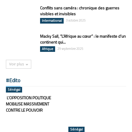
Conflits sans caméra : chronique des guerres
visibles et invisibles
International
3 octobre 2025
Macky Sall, “L’Afrique au cœur” : le manifeste d’un
continent qui...
Afrique
29 septembre 2025
Voir plus
#Edito
Sénégal
L’OPPOSITION POLITIQUE
MOBILISE MASSIVEMENT
CONTRE LE POUVOIR
Sénégal