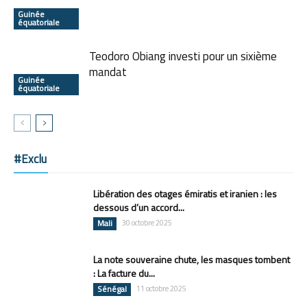
Guinée
équatoriale
Teodoro Obiang investi pour un sixième
mandat
Guinée
équatoriale
#Exclu
Libération des otages émiratis et iranien : les
dessous d’un accord...
Mali
30 octobre 2025
La note souveraine chute, les masques tombent
: La facture du...
Sénégal
11 octobre 2025