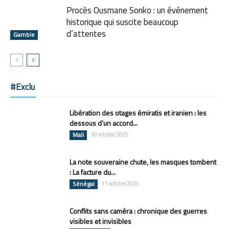
Procès Ousmane Sonko : un événement
historique qui suscite beaucoup
d’attentes
Gambie
#Exclu
Libération des otages émiratis et iranien : les
dessous d’un accord...
Mali
30 octobre 2025
La note souveraine chute, les masques tombent
: La facture du...
Sénégal
11 octobre 2025
Conflits sans caméra : chronique des guerres
visibles et invisibles