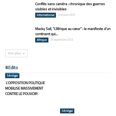
Conflits sans caméra : chronique des guerres
visibles et invisibles
International
3 octobre 2025
Macky Sall, “L’Afrique au cœur” : le manifeste d’un
continent qui...
Afrique
29 septembre 2025
Voir plus
#Edito
Sénégal
L’OPPOSITION POLITIQUE
MOBILISE MASSIVEMENT
CONTRE LE POUVOIR
Sénégal