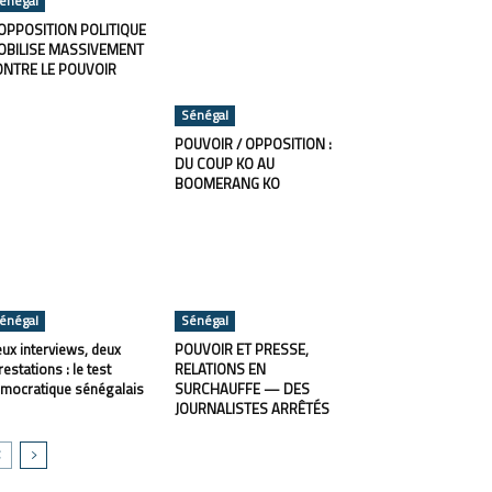
énégal
OPPOSITION POLITIQUE
OBILISE MASSIVEMENT
ONTRE LE POUVOIR
Sénégal
POUVOIR / OPPOSITION :
DU COUP KO AU
BOOMERANG KO
énégal
Sénégal
ux interviews, deux
POUVOIR ET PRESSE,
restations : le test
RELATIONS EN
mocratique sénégalais
SURCHAUFFE — DES
JOURNALISTES ARRÊTÉS