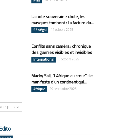
Mali
30 octobre 2025
La note souveraine chute, les
masques tombent : La facture du...
Sénégal
11 octobre 2025
Conflits sans caméra : chronique
des guerres visibles et invisibles
International
3 octobre 2025
Macky Sall, “L’Afrique au cœur” : le
manifeste d’un continent qui...
Afrique
29 septembre 2025
Voir plus
Edito