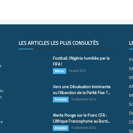
LES ARTICLES LES PLUS CONSULTÉS
L
Football, l’Algérie humiliée par la
Po
FIFA !
e
S
Maroc
14 août 2021
M
Vers une Dévaluation Imminente
Af
te.
ou l’Abandon de la Parité Fixe ?...
Ma
es
Analyse
14 décembre 2024
So
D
Alerte Rouge sur le Franc CFA :
L’Afrique Francophone au Bord...
re
Cô
Analyse
15 décembre 2024
G