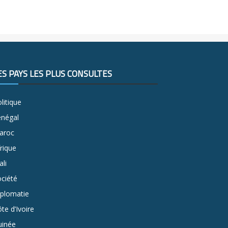
ES PAYS LES PLUS CONSULTÉS
litique
énégal
aroc
rique
li
ciété
iplomatie
te d’Ivoire
uinée