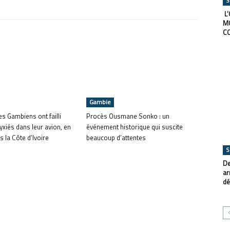
S
L’
M
C
Gambie
es Gambiens ont failli
Procès Ousmane Sonko : un
xiés dans leur avion, en
événement historique qui suscite
s la Côte d’Ivoire
beaucoup d’attentes
S
De
ar
dé