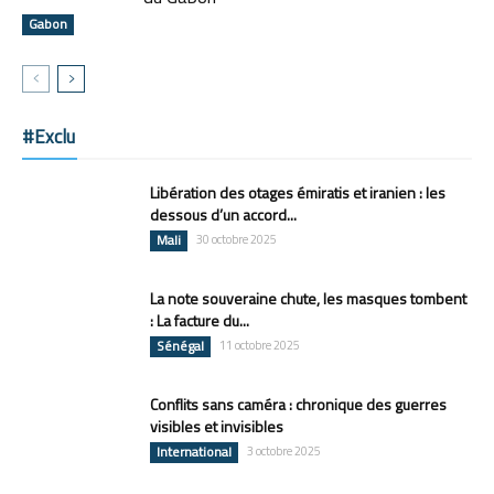
Gabon
#Exclu
Libération des otages émiratis et iranien : les
dessous d’un accord...
Mali
30 octobre 2025
La note souveraine chute, les masques tombent
: La facture du...
Sénégal
11 octobre 2025
Conflits sans caméra : chronique des guerres
visibles et invisibles
International
3 octobre 2025