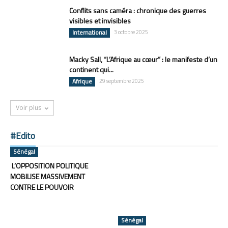
Conflits sans caméra : chronique des guerres
visibles et invisibles
International
3 octobre 2025
Macky Sall, “L’Afrique au cœur” : le manifeste d’un
continent qui...
Afrique
29 septembre 2025
Voir plus
#Edito
Sénégal
L’OPPOSITION POLITIQUE
MOBILISE MASSIVEMENT
CONTRE LE POUVOIR
Sénégal