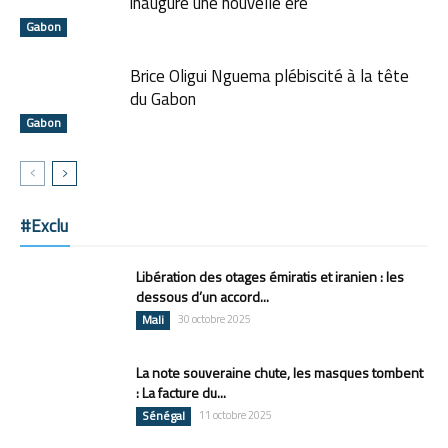
inaugure une nouvelle ère
Gabon
Brice Oligui Nguema plébiscité à la tête
du Gabon
Gabon
#Exclu
Libération des otages émiratis et iranien : les
dessous d’un accord...
Mali
30 octobre 2025
La note souveraine chute, les masques tombent
: La facture du...
Sénégal
11 octobre 2025