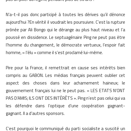
N’a-t-il pas donc participé à toutes les dérives qu’il dénonce
aujourd’hui ?En vérité il voudrait les poursuivre. C’est la rupture
prônée par Ali Bongo qui le dérange au plus haut niveau et l’a
poussé en dissidence. Le septuagénaire Ping ne peut pas être
l’homme du changement, le démocrate vertueux, l’espoir fait
homme, « l’élu » comme il s’est proclamé lui-même.
Pire pour la France, il remettrait en cause ses intérêts bien
compris au GABON. Les médias français peuvent oublier cet
aspect des choses dans leur acharnement haineux; le
gouvernement français lui ne le peut pas. « LES ETATS N’ONT
PAS D’AMIS; ILS ONT DES INTÉRÊTS ». Ping n’est pas celui qui va
les défendre dans l’optique d’une coopération gagnant-
gagnant. Il a d’autres sponsors.
C’est pourquoi le communiqué du parti socialiste a suscité un