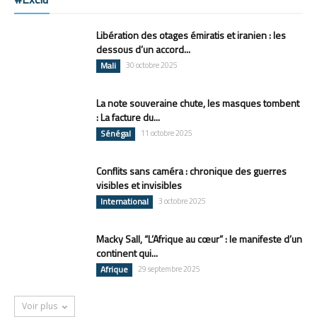
Libération des otages émiratis et iranien : les
dessous d’un accord...
Mali
30 octobre 2025
La note souveraine chute, les masques tombent
: La facture du...
Sénégal
11 octobre 2025
Conflits sans caméra : chronique des guerres
visibles et invisibles
International
3 octobre 2025
Macky Sall, “L’Afrique au cœur” : le manifeste d’un
continent qui...
Afrique
29 septembre 2025
Voir plus