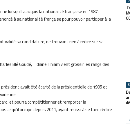
S
L’
nne lorsqu’il a acquis la nationalité française en 1987.
M
C
renoncé à sa nationalité française pour pouvoir participer à la
it validé sa candidature, ne trouvant rien à redire sur sa
harles Blé Goudé, Tidiane Thiam vient grossir les rangs des
S
 président avait été écarté de la présidentielle de 1995 et
De
voirienne.
ar
s tard, et pourra compétitionner et remporter la
dé
 poste qu’il occupe depuis 2011, ayant réussi à se faire réélire