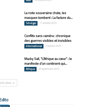
Mali
30 octobre 2025
La note souveraine chute, les
masques tombent : La facture du...
Sénégal
11 octobre 2025
Conflits sans caméra : chronique
des guerres visibles et invisibles
International
3 octobre 2025
Macky Sall, “L’Afrique au cœur” : le
manifeste d’un continent qui...
Afrique
29 septembre 2025
Voir plus
Edito