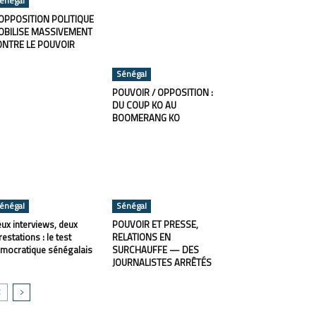
énégal
OPPOSITION POLITIQUE
OBILISE MASSIVEMENT
ONTRE LE POUVOIR
Sénégal
POUVOIR / OPPOSITION :
DU COUP KO AU
BOOMERANG KO
énégal
Sénégal
ux interviews, deux
POUVOIR ET PRESSE,
restations : le test
RELATIONS EN
mocratique sénégalais
SURCHAUFFE — DES
JOURNALISTES ARRÊTÉS