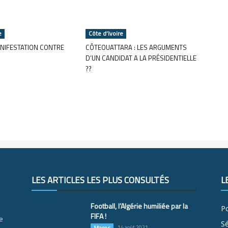
e
Côte d’Ivoire
NIFESTATION CONTRE
CÔTEOUATTARA : LES ARGUMENTS
D’UN CANDIDAT A LA PRÉSIDENTIELLE
??
LES ARTICLES LES PLUS CONSULTÉS
L
Football, l’Algérie humiliée par la
Po
FIFA !
e
S
Maroc
14 août 2021