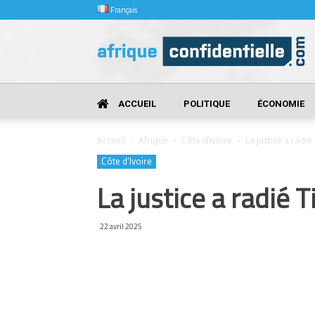
Français
Afrique
Confidentielle
ACCUEIL
POLITIQUE
ÉCONOMIE
Accueil
Afrique
Côte d’Ivoire
La justice a radié
Côte d’Ivoire
La justice a radié 
22 avril 2025