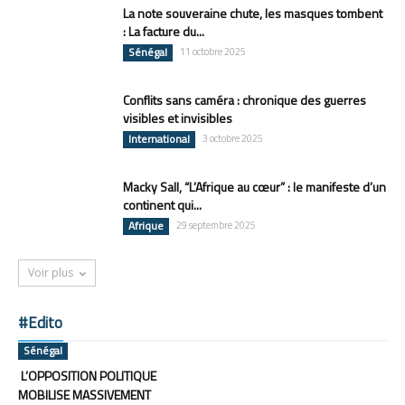
La note souveraine chute, les masques tombent
: La facture du...
Sénégal
11 octobre 2025
Conflits sans caméra : chronique des guerres
visibles et invisibles
International
3 octobre 2025
Macky Sall, “L’Afrique au cœur” : le manifeste d’un
continent qui...
Afrique
29 septembre 2025
Voir plus
#Edito
Sénégal
L’OPPOSITION POLITIQUE
MOBILISE MASSIVEMENT