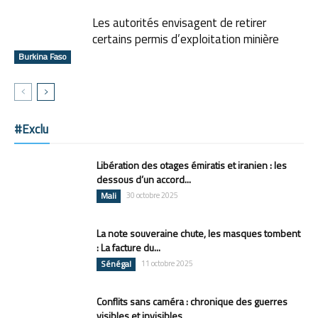
Les autorités envisagent de retirer
certains permis d’exploitation minière
Burkina Faso
#Exclu
Libération des otages émiratis et iranien : les
dessous d’un accord...
Mali
30 octobre 2025
La note souveraine chute, les masques tombent
: La facture du...
Sénégal
11 octobre 2025
Conflits sans caméra : chronique des guerres
visibles et invisibles