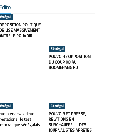
Edito
énégal
OPPOSITION POLITIQUE
OBILISE MASSIVEMENT
ONTRE LE POUVOIR
Sénégal
POUVOIR / OPPOSITION :
DU COUP KO AU
BOOMERANG KO
énégal
Sénégal
ux interviews, deux
POUVOIR ET PRESSE,
restations : le test
RELATIONS EN
mocratique sénégalais
SURCHAUFFE — DES
JOURNALISTES ARRÊTÉS