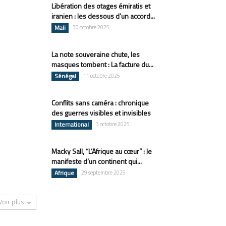
Libération des otages émiratis et
iranien : les dessous d’un accord...
Mali
30 octobre 2025
La note souveraine chute, les
masques tombent : La facture du...
Sénégal
11 octobre 2025
Conflits sans caméra : chronique
des guerres visibles et invisibles
International
3 octobre 2025
Macky Sall, “L’Afrique au cœur” : le
manifeste d’un continent qui...
Afrique
29 septembre 2025
Voir plus