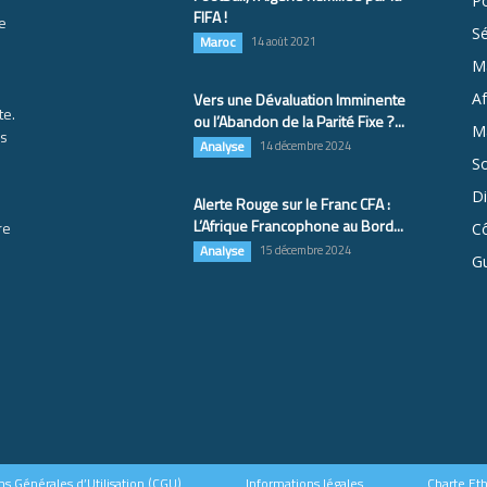
Po
FIFA !
e
S
Maroc
14 août 2021
M
Vers une Dévaluation Imminente
Af
te.
ou l’Abandon de la Parité Fixe ?...
Ma
es
Analyse
14 décembre 2024
So
D
Alerte Rouge sur le Franc CFA :
L’Afrique Francophone au Bord...
re
Cô
Analyse
15 décembre 2024
G
ns Générales d’Utilisation (CGU)
Informations légales
Charte Et