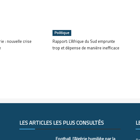
Politique
ie : nouvelle crise
Rapport: L’Afrique du Sud emprunte
e
trop et dépense de manière inefficace
LES ARTICLES LES PLUS CONSULTÉS
L
Football, l’Algérie humiliée par la