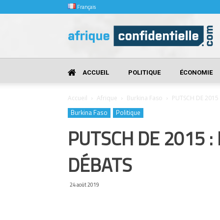
Français
Afrique
Confidentielle
ACCUEIL
POLITIQUE
ÉCONOMIE
Accueil
Afrique
Burkina Faso
PUTSCH DE 2015 
Burkina Faso
Politique
PUTSCH DE 2015 : 
DÉBATS
24 août 2019