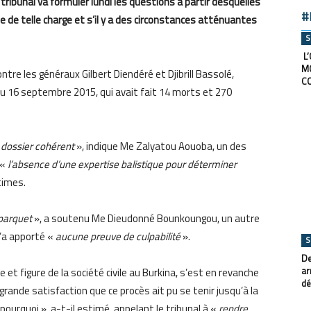
ibunal va formuler lundi les questions à partir desquelles
#
e de telle charge et s’il y a des circonstances atténuantes
S
L’
M
tre les généraux Gilbert Diendéré et Djibrill Bassolé,
C
u 16 septembre 2015, qui avait fait 14 morts et 270
 dossier cohérent
», indique Me Zalyatou Aouoba, un des
 «
l’absence d’une expertise balistique pour déterminer
times.
 parquet
», a soutenu Me Dieudonné Bounkoungou, un autre
n’a apporté «
aucune preuve de culpabilité
».
S
De
ar
e et figure de la société civile au Burkina, s’est en revanche
dé
grande satisfaction que ce procès ait pu se tenir jusqu’à la
t pourquoi », a-t-il estimé, appelant le tribunal à «
rendre