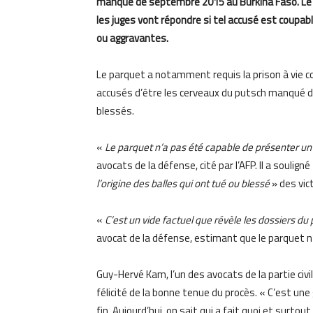
manqué de septembre 2015 au Burkina Faso. Le tr
les juges vont répondre si tel accusé est coupabl
ou aggravantes.
Le parquet a notamment requis la prison à vie con
accusés d’être les cerveaux du putsch manqué d
blessés.
«
Le parquet n’a pas été capable de présenter un
avocats de la défense, cité par l’AFP. Il a souligné
l’origine des balles qui ont tué ou blessé
» des vic
«
C’est un vide factuel que révèle les dossiers du
avocat de la défense, estimant que le parquet 
Guy-Hervé Kam, l’un des avocats de la partie civil
félicité de la bonne tenue du procès. « C’est une 
fin. Aujourd’hui, on sait qui a fait quoi et surtou