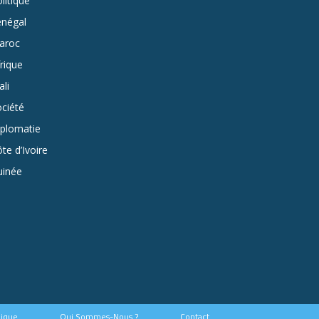
litique
énégal
aroc
rique
li
ciété
iplomatie
te d’Ivoire
uinée
hique
Qui Sommes-Nous ?
Contact