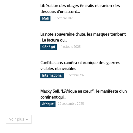
Libération des otages émiratis et iranien : les
dessous d’un accord...
Mali
30 octobre 2025
La note souveraine chute, les masques tombent
: La facture du...
Sénégal
11 octobre 2025
Conflits sans caméra : chronique des guerres
visibles et invisibles
International
3 octobre 2025
Macky Sall, “L’Afrique au cœur” : le manifeste d’un
continent qui...
Afrique
29 septembre 2025
Voir plus