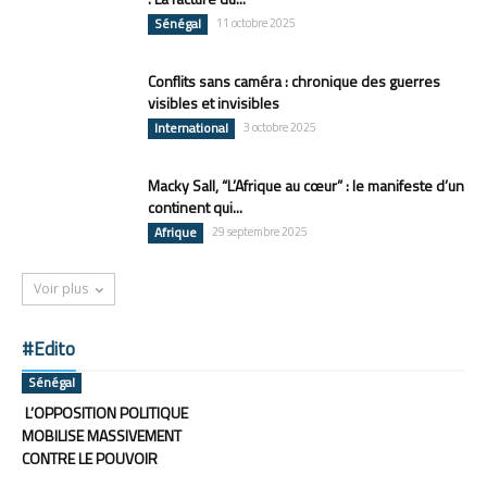
Sénégal
11 octobre 2025
Conflits sans caméra : chronique des guerres
visibles et invisibles
International
3 octobre 2025
Macky Sall, “L’Afrique au cœur” : le manifeste d’un
continent qui...
Afrique
29 septembre 2025
Voir plus
#Edito
Sénégal
L’OPPOSITION POLITIQUE
MOBILISE MASSIVEMENT
CONTRE LE POUVOIR