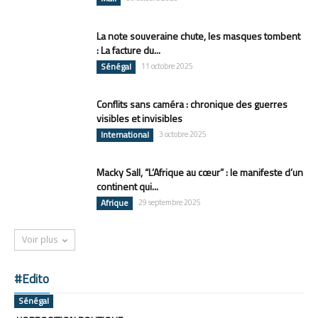
La note souveraine chute, les masques tombent
: La facture du...
Sénégal
11 octobre 2025
Conflits sans caméra : chronique des guerres
visibles et invisibles
International
3 octobre 2025
Macky Sall, “L’Afrique au cœur” : le manifeste d’un
continent qui...
Afrique
29 septembre 2025
Voir plus
#Edito
Sénégal