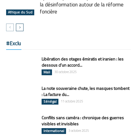
la désinformation autour de la réforme
foncière
Afrique du Sud
#Exclu
Libération des otages émiratis et iranien : les
dessous d’un accord...
Mali
30 octobre 2025
La note souveraine chute, les masques tombent
: La facture du...
Sénégal
11 octobre 2025
Conflits sans caméra : chronique des guerres
visibles et invisibles
International
3 octobre 2025