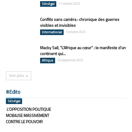
Sénégal
11 octobre 2025
Conflits sans caméra : chronique des guerres
visibles et invisibles
International
3 octobre 2025
Macky Sall, “L’Afrique au cœur” : le manifeste d’un
continent qui...
Afrique
29 septembre 2025
Voir plus
#Edito
Sénégal
L’OPPOSITION POLITIQUE
MOBILISE MASSIVEMENT
CONTRE LE POUVOIR