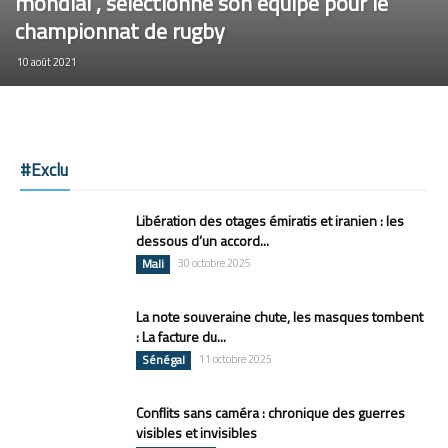
mondial , sélectionne son équipe pour le
championnat de rugby
10 août 2021
#Exclu
Libération des otages émiratis et iranien : les
dessous d’un accord...
Mali
30 octobre 2025
La note souveraine chute, les masques tombent
: La facture du...
Sénégal
11 octobre 2025
Conflits sans caméra : chronique des guerres
visibles et invisibles