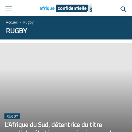
Accueil
Rugby
RUGBY
RUGBY
L’Afrique du Sud, détentrice du titre