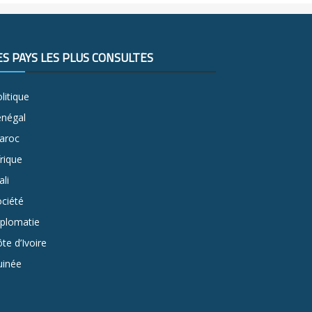
ES PAYS LES PLUS CONSULTÉS
litique
énégal
aroc
rique
li
ciété
iplomatie
te d’Ivoire
uinée