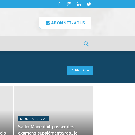
ABONNEZ-VOUS
DERNIER
MONDIAL 2022
Sadio Mané doit passer des
adio
examens supplémentaires…le