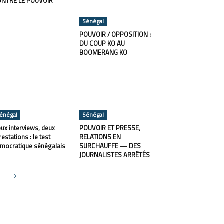
ONTRE LE POUVOIR
Sénégal
POUVOIR / OPPOSITION :
DU COUP KO AU
BOOMERANG KO
énégal
Sénégal
ux interviews, deux
POUVOIR ET PRESSE,
restations : le test
RELATIONS EN
mocratique sénégalais
SURCHAUFFE — DES
JOURNALISTES ARRÊTÉS