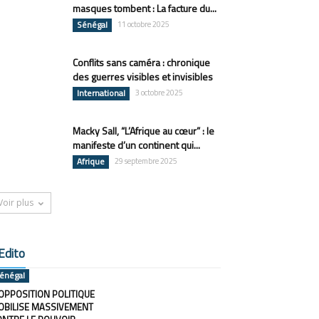
masques tombent : La facture du...
Sénégal
11 octobre 2025
Conflits sans caméra : chronique
des guerres visibles et invisibles
International
3 octobre 2025
Macky Sall, “L’Afrique au cœur” : le
manifeste d’un continent qui...
Afrique
29 septembre 2025
Voir plus
Edito
énégal
OPPOSITION POLITIQUE
OBILISE MASSIVEMENT