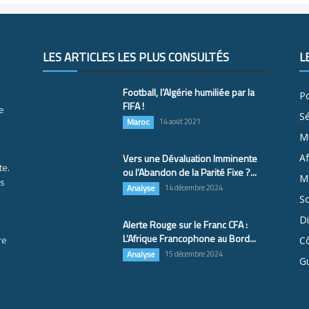
LES ARTICLES LES PLUS CONSULTÉS
L
Football, l’Algérie humiliée par la
Po
FIFA !
e
S
Maroc
14 août 2021
M
Vers une Dévaluation Imminente
Af
te.
ou l’Abandon de la Parité Fixe ?...
Ma
es
Analyse
14 décembre 2024
So
D
Alerte Rouge sur le Franc CFA :
L’Afrique Francophone au Bord...
re
Cô
Analyse
15 décembre 2024
G