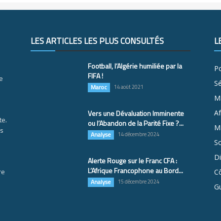
LES ARTICLES LES PLUS CONSULTÉS
L
Football, l’Algérie humiliée par la
Po
FIFA !
e
S
Maroc
14 août 2021
M
Vers une Dévaluation Imminente
Af
te.
ou l’Abandon de la Parité Fixe ?...
Ma
es
Analyse
14 décembre 2024
So
D
Alerte Rouge sur le Franc CFA :
L’Afrique Francophone au Bord...
re
Cô
Analyse
15 décembre 2024
G