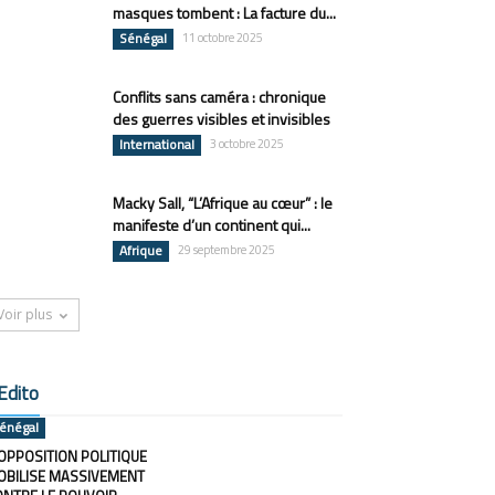
masques tombent : La facture du...
Sénégal
11 octobre 2025
Conflits sans caméra : chronique
des guerres visibles et invisibles
International
3 octobre 2025
Macky Sall, “L’Afrique au cœur” : le
manifeste d’un continent qui...
Afrique
29 septembre 2025
Voir plus
Edito
énégal
OPPOSITION POLITIQUE
OBILISE MASSIVEMENT