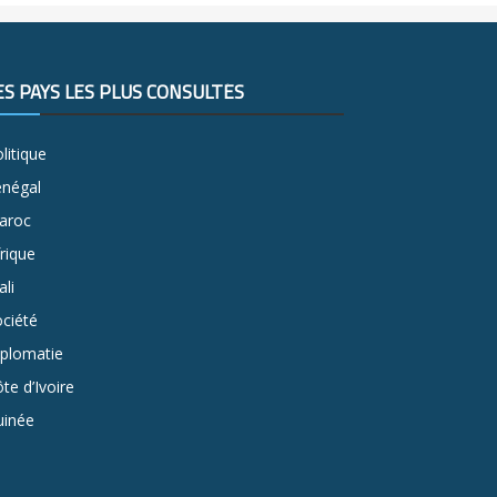
ES PAYS LES PLUS CONSULTÉS
litique
énégal
aroc
rique
li
ciété
iplomatie
te d’Ivoire
uinée