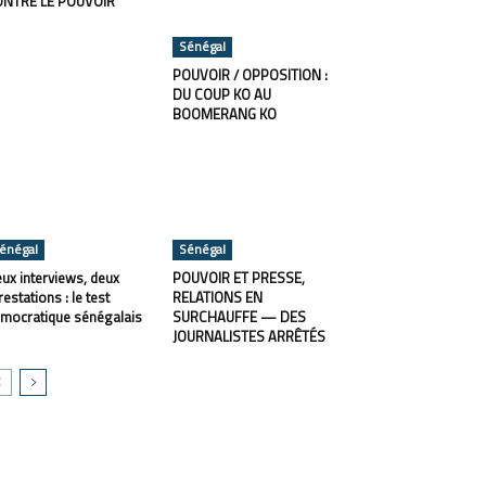
ONTRE LE POUVOIR
Sénégal
POUVOIR / OPPOSITION :
DU COUP KO AU
BOOMERANG KO
énégal
Sénégal
ux interviews, deux
POUVOIR ET PRESSE,
restations : le test
RELATIONS EN
mocratique sénégalais
SURCHAUFFE — DES
JOURNALISTES ARRÊTÉS