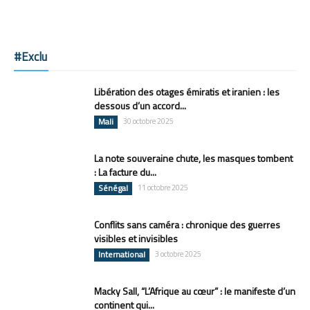
#Exclu
Libération des otages émiratis et iranien : les
dessous d’un accord...
Mali
30 octobre 2025
La note souveraine chute, les masques tombent
: La facture du...
Sénégal
11 octobre 2025
Conflits sans caméra : chronique des guerres
visibles et invisibles
International
3 octobre 2025
Macky Sall, “L’Afrique au cœur” : le manifeste d’un
continent qui...