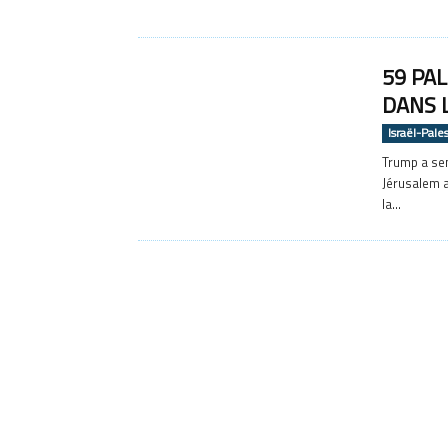
59 PAL
DANS 
Israël-Pale
Trump a sem
Jérusalem a
la...