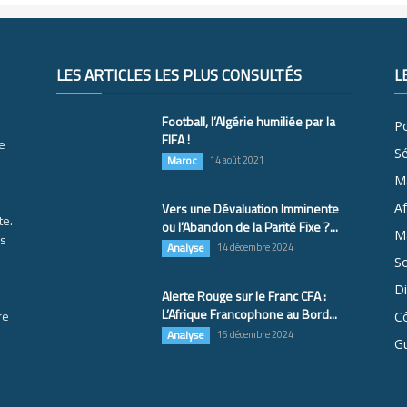
LES ARTICLES LES PLUS CONSULTÉS
L
Football, l’Algérie humiliée par la
Po
FIFA !
e
S
Maroc
14 août 2021
M
Vers une Dévaluation Imminente
Af
te.
ou l’Abandon de la Parité Fixe ?...
Ma
es
Analyse
14 décembre 2024
So
D
Alerte Rouge sur le Franc CFA :
L’Afrique Francophone au Bord...
re
Cô
Analyse
15 décembre 2024
G