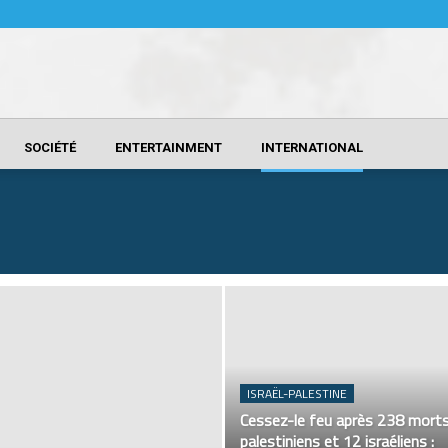
SOCIÉTÉ
ENTERTAINMENT
INTERNATIONAL
ISRAËL-PALESTINE
Cessez-le feu après 238 mort
palestiniens et 12 israéliens :