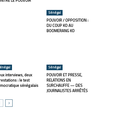
ONTRE LE POUVOIR
Sénégal
POUVOIR / OPPOSITION :
DU COUP KO AU
BOOMERANG KO
énégal
Sénégal
ux interviews, deux
POUVOIR ET PRESSE,
restations : le test
RELATIONS EN
mocratique sénégalais
SURCHAUFFE — DES
JOURNALISTES ARRÊTÉS