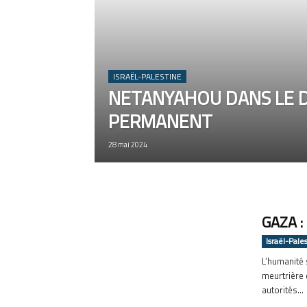
ISRAËL-PALESTINE
NETANYAHOU DANS LE 
PERMANENT
28 mai 2024
GAZA :
Israël-Pale
L’humanité 
meurtrière d
autorités...