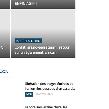
ENFIN AGIR !
ISRAËL-PALESTINE
ON
Conflit israélo-palestinien : retour
sur un égarement africain
Exclu
Libération des otages émiratis et
iranien : les dessous d’un accord...
Mali
30 octobre 2025
La note souveraine chute, les