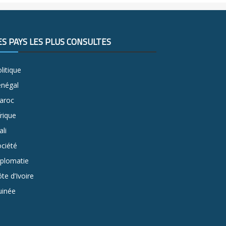
ES PAYS LES PLUS CONSULTÉS
litique
énégal
aroc
rique
li
ciété
iplomatie
te d’Ivoire
uinée