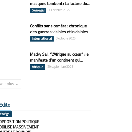
masques tombent : La facture du...
Sénégal
11 octobre 2025
Conflits sans caméra : chronique
des guerres visibles et invisibles
International
3 octobre 2025
Macky Sall, “L’Afrique au cœur” : le
manifeste d’un continent qui...
Afrique
29 septembre 2025
Voir plus
Edito
énégal
OPPOSITION POLITIQUE
OBILISE MASSIVEMENT