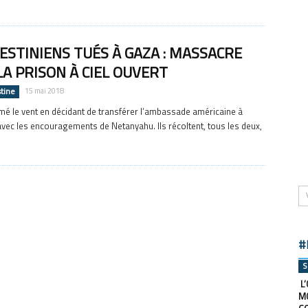
ESTINIENS TUÉS À GAZA : MASSACRE
LA PRISON À CIEL OUVERT
stine
15 mai 2018
é le vent en décidant de transférer l’ambassade américaine à
vec les encouragements de Netanyahu. Ils récoltent, tous les deux,
#
S
L’
M