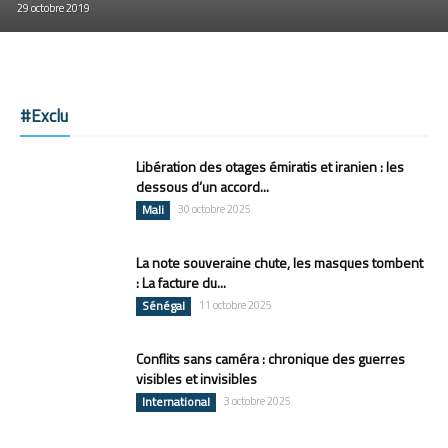
29 octobre 2019
#Exclu
Libération des otages émiratis et iranien : les
dessous d’un accord...
Mali
30 octobre 2025
La note souveraine chute, les masques tombent
: La facture du...
Sénégal
11 octobre 2025
Conflits sans caméra : chronique des guerres
visibles et invisibles
International
3 octobre 2025