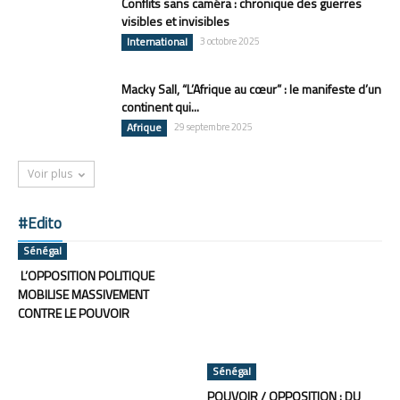
Conflits sans caméra : chronique des guerres
visibles et invisibles
International
3 octobre 2025
Macky Sall, “L’Afrique au cœur” : le manifeste d’un
continent qui...
Afrique
29 septembre 2025
Voir plus
#Edito
Sénégal
L’OPPOSITION POLITIQUE
MOBILISE MASSIVEMENT
CONTRE LE POUVOIR
Sénégal
POUVOIR / OPPOSITION : DU