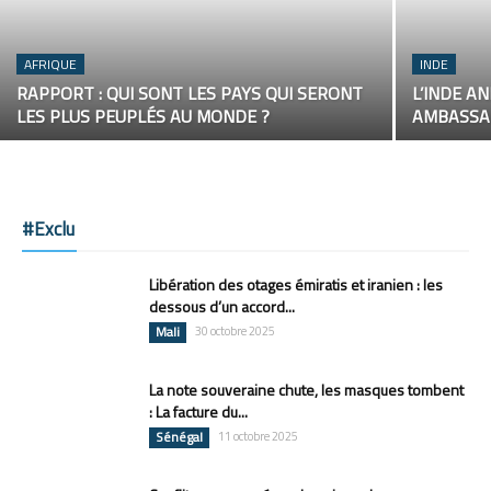
AFRIQUE
INDE
RAPPORT : QUI SONT LES PAYS QUI SERONT
L’INDE A
LES PLUS PEUPLÉS AU MONDE ?
AMBASSA
#Exclu
Libération des otages émiratis et iranien : les
dessous d’un accord...
Mali
30 octobre 2025
La note souveraine chute, les masques tombent
: La facture du...
Sénégal
11 octobre 2025