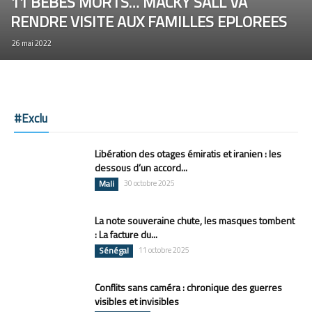
11 BEBES MORTS… MACKY SALL VA
RENDRE VISITE AUX FAMILLES EPLOREES
26 mai 2022
#Exclu
Libération des otages émiratis et iranien : les
dessous d’un accord...
Mali
30 octobre 2025
La note souveraine chute, les masques tombent
: La facture du...
Sénégal
11 octobre 2025
Conflits sans caméra : chronique des guerres
visibles et invisibles