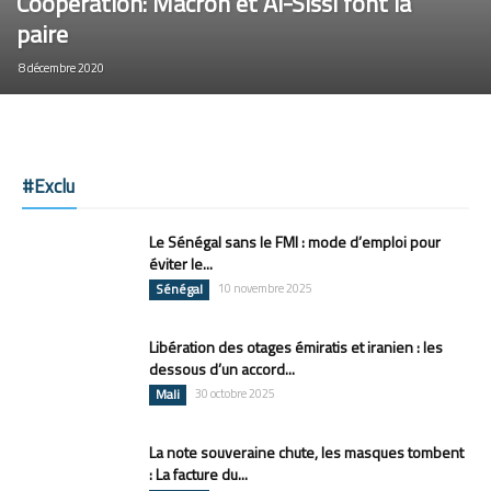
Coopération: Macron et Al-Sissi font la
paire
8 décembre 2020
#Exclu
Le Sénégal sans le FMI : mode d’emploi pour
éviter le...
Sénégal
10 novembre 2025
Libération des otages émiratis et iranien : les
dessous d’un accord...
Mali
30 octobre 2025
La note souveraine chute, les masques tombent
: La facture du...