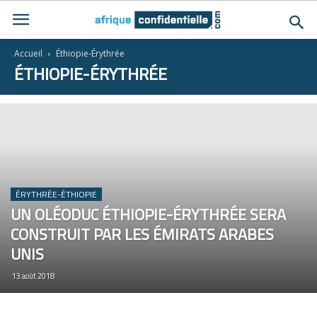
Accueil
Éthiopie-Érythrée
ÉTHIOPIE-ÉRYTHRÉE
ÉRYTHRÉE-ÉTHIOPIE
UN OLÉODUC ÉTHIOPIE-ÉRYTHRÉE SERA
CONSTRUIT PAR LES ÉMIRATS ARABES
UNIS
13 août 2018