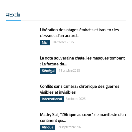
#Exclu
Libération des otages émiratis et iranien : les
dessous d’un accord...
Mali
30 octobre 2025
La note souveraine chute, les masques tombent
: La facture du...
Sénégal
11 octobre 2025
Conflits sans caméra : chronique des guerres
visibles et invisibles
International
3 octobre 2025
Macky Sall, “L’Afrique au cœur” : le manifeste d’un
continent qui...
Afrique
29 septembre 2025