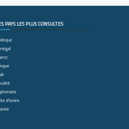
ES PAYS LES PLUS CONSULTÉS
litique
énégal
aroc
rique
li
ciété
iplomatie
te d’Ivoire
uinée