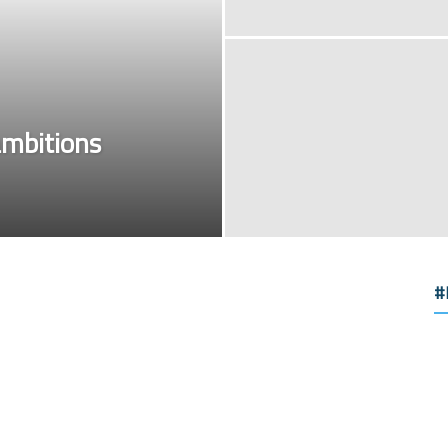
ambitions
#