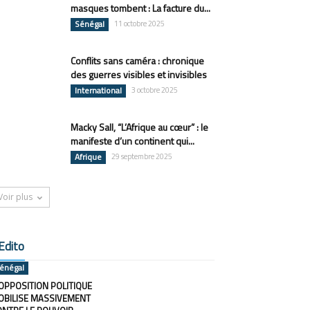
masques tombent : La facture du...
Sénégal
11 octobre 2025
Conflits sans caméra : chronique
des guerres visibles et invisibles
International
3 octobre 2025
Macky Sall, “L’Afrique au cœur” : le
manifeste d’un continent qui...
Afrique
29 septembre 2025
Voir plus
Edito
énégal
OPPOSITION POLITIQUE
OBILISE MASSIVEMENT