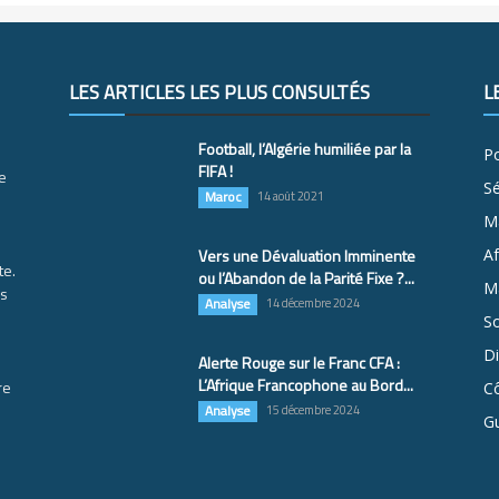
LES ARTICLES LES PLUS CONSULTÉS
L
Football, l’Algérie humiliée par la
Po
FIFA !
e
S
Maroc
14 août 2021
M
Vers une Dévaluation Imminente
Af
te.
ou l’Abandon de la Parité Fixe ?...
Ma
es
Analyse
14 décembre 2024
So
D
Alerte Rouge sur le Franc CFA :
L’Afrique Francophone au Bord...
re
Cô
Analyse
15 décembre 2024
G