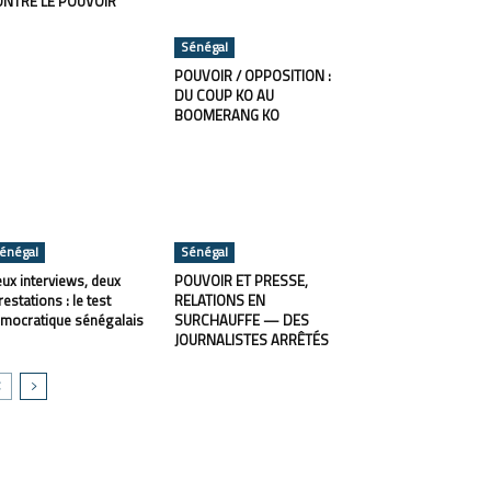
ONTRE LE POUVOIR
Sénégal
POUVOIR / OPPOSITION :
DU COUP KO AU
BOOMERANG KO
énégal
Sénégal
ux interviews, deux
POUVOIR ET PRESSE,
restations : le test
RELATIONS EN
mocratique sénégalais
SURCHAUFFE — DES
JOURNALISTES ARRÊTÉS