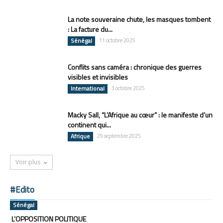
La note souveraine chute, les masques tombent
: La facture du...
Sénégal
11 octobre 2025
Conflits sans caméra : chronique des guerres
visibles et invisibles
International
3 octobre 2025
Macky Sall, “L’Afrique au cœur” : le manifeste d’un
continent qui...
Afrique
29 septembre 2025
Voir plus
#Edito
Sénégal
L’OPPOSITION POLITIQUE