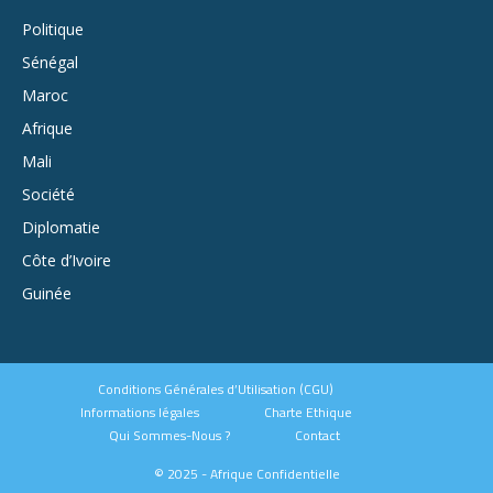
Politique
Sénégal
Maroc
Afrique
Mali
Société
Diplomatie
Côte d’Ivoire
Guinée
Conditions Générales d’Utilisation (CGU)
Informations légales
Charte Ethique
Qui Sommes-Nous ?
Contact
© 2025 - Afrique Confidentielle