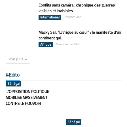
Conflits sans caméra : chronique des guerres
visibles et invisibles
International
3 octobre 2025
Macky Sall, “L’Afrique au cœur” : le manifeste d’un
continent qui...
Afrique
29 septembre 2025
Voir plus
#Edito
Sénégal
L’OPPOSITION POLITIQUE
MOBILISE MASSIVEMENT
CONTRE LE POUVOIR
Sénégal