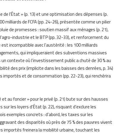
lle de l’État » (p. 13) et une optimisation des dépenses (p.
 100 milliards de FCFA (pp. 24-26), présentée comme un pilier
 pluie de promesses : soutien massif aux ménages (p. 21),
agro-industrie et le BTP (pp. 32-33), et renforcement du
e est incompatible avec l’austérité : les 100 milliards
gagements, qui impliqueraient des subventions massives
ns un contexte où l’investissement public a chuté de 30 % au
bilité des prix (implicite dans les baisses des denrées, p. 34)
ts importés et de consommation (pp. 22-23), qui renchérira
cité et au foncier » pour le privé (p. 21) bute sur des hausses
ur les loyers d’État (p. 22), risquant d’exclure les
ois exemples concrets : d’abord, les taxes sur les
aggravant des disparités où près de 75 % des pauvres vivent
es importés freinera la mobilité urbaine, touchant les