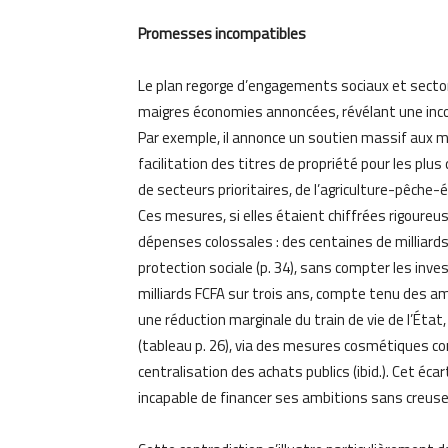
Promesses incompatibles
Le plan regorge d’engagements sociaux et sector
maigres économies annoncées, révélant une inco
Par exemple, il annonce un soutien massif aux m
facilitation des titres de propriété pour les plu
de secteurs prioritaires, de l’agriculture-pêche
Ces mesures, si elles étaient chiffrées rigoure
dépenses colossales : des centaines de milliard
protection sociale (p. 34), sans compter les inv
milliards FCFA sur trois ans, compte tenu des am
une réduction marginale du train de vie de l’Éta
(tableau p. 26), via des mesures cosmétiques co
centralisation des achats publics (ibid.). Cet éc
incapable de financer ses ambitions sans creuser