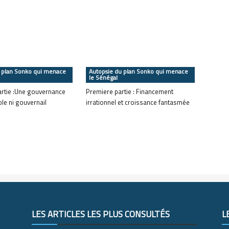
 plan Sonko qui menace
Autopsie du plan Sonko qui menace
le Sénégal
artie :Une gouvernance
Premiere partie : Financement
le ni gouvernail
irrationnel et croissance fantasmée
LES ARTICLES LES PLUS CONSULTÉS
L