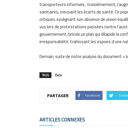
transporteurs informels ; troisièmement, l’augm
sanitaires, creusant les écarts de santé. Ce pop
critiques soulignant son absence de vision équi
vus lors de protestations passées contre l’austér
gouvernement, bricole un plan qui dilapide la conf
irresponsabilité, trahissant les espoirs d’une nat
Demain, suite de notre analyse du document « J
TAGS
Exclu
PARTAGER
Facebook
Twitt
ARTICLES CONNEXES