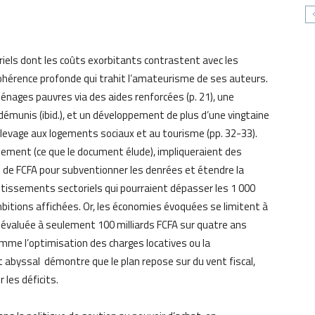
iels dont les coûts exorbitants contrastent avec les
hérence profonde qui trahit l’amateurisme de ses auteurs.
énages pauvres via des aides renforcées (p. 21), une
s démunis (ibid.), et un développement de plus d’une vingtaine
-élevage aux logements sociaux et au tourisme (pp. 32-33).
usement (ce que le document élude), impliqueraient des
s de FCFA pour subventionner les denrées et étendre la
estissements sectoriels qui pourraient dépasser les 1 000
bitions affichées. Or, les économies évoquées se limitent à
t, évaluée à seulement 100 milliards FCFA sur quatre ans
mme l’optimisation des charges locatives ou la
art abyssal démontre que le plan repose sur du vent fiscal,
 les déficits.