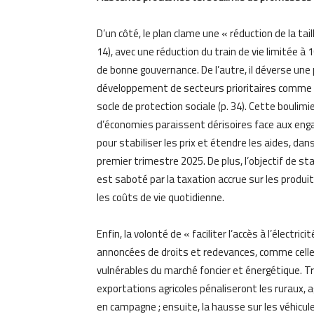
D’un côté, le plan clame une « réduction de la tai
14), avec une réduction du train de vie limitée à
de bonne gouvernance. De l’autre, il déverse une
développement de secteurs prioritaires comme l’
socle de protection sociale (p. 34). Cette boulimi
d’économies paraissent dérisoires face aux en
pour stabiliser les prix et étendre les aides, da
premier trimestre 2025. De plus, l’objectif de sta
est saboté par la taxation accrue sur les produi
les coûts de vie quotidienne.
Enfin, la volonté de « faciliter l’accès à l’électri
annoncées de droits et redevances, comme celles s
vulnérables du marché foncier et énergétique. Tr
exportations agricoles pénaliseront les ruraux, 
en campagne ; ensuite, la hausse sur les véhicul