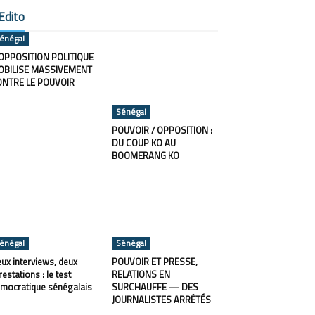
Edito
énégal
OPPOSITION POLITIQUE
OBILISE MASSIVEMENT
ONTRE LE POUVOIR
Sénégal
POUVOIR / OPPOSITION :
DU COUP KO AU
BOOMERANG KO
énégal
Sénégal
ux interviews, deux
POUVOIR ET PRESSE,
restations : le test
RELATIONS EN
mocratique sénégalais
SURCHAUFFE — DES
JOURNALISTES ARRÊTÉS