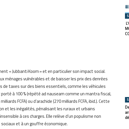
#
S
L’
M
C
ent « Jubbanti Koom » et en particulier son impact social.
x ménages vulnérables et de baisser les prix des denrées
 de taxes sur des biens essentiels, comme les véhicules
bac porté à 100 % (répété ad nauseam comme un mantra fiscal,
S
milliards FCFA) ou d’arachide (270 milliards FCFA, ibid.). Cette
De
ion et les inégalités, pénalisant les ruraux et urbains
ar
insensible à ces charges. Elle relève d’un populisme non
dé
 sociaux et à un gouffre économique.