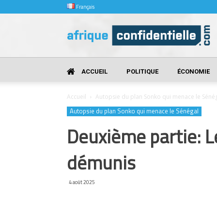
Français
Afrique
Confidentielle
ACCUEIL
POLITIQUE
ÉCONOMIE
Accueil
Autopsie du plan Sonko qui menace le Séné
Autopsie du plan Sonko qui menace le Sénégal
Deuxième partie: Le
démunis
4 août 2025