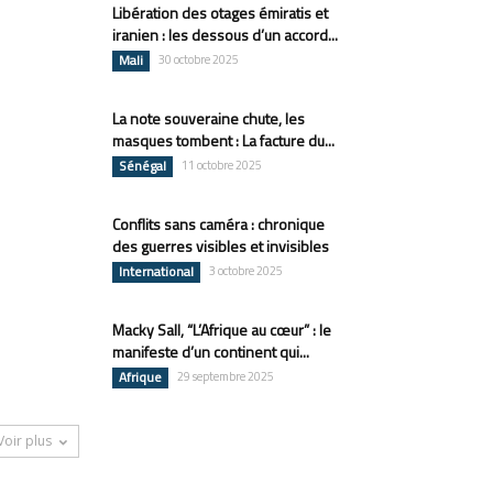
Libération des otages émiratis et
iranien : les dessous d’un accord...
Mali
30 octobre 2025
La note souveraine chute, les
masques tombent : La facture du...
Sénégal
11 octobre 2025
Conflits sans caméra : chronique
des guerres visibles et invisibles
International
3 octobre 2025
Macky Sall, “L’Afrique au cœur” : le
manifeste d’un continent qui...
Afrique
29 septembre 2025
Voir plus