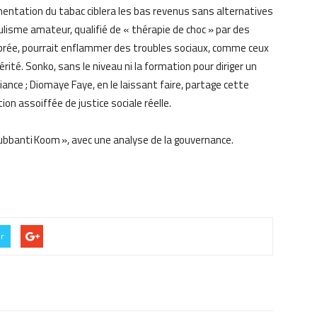
entation du tabac ciblera les bas revenus sans alternatives
ulisme amateur, qualifié de « thérapie de choc » par des
librée, pourrait enflammer des troubles sociaux, comme ceux
ité. Sonko, sans le niveau ni la formation pour diriger un
iance ; Diomaye Faye, en le laissant faire, partage cette
ion assoiffée de justice sociale réelle.
ubbanti Koom », avec une analyse de la gouvernance.
er