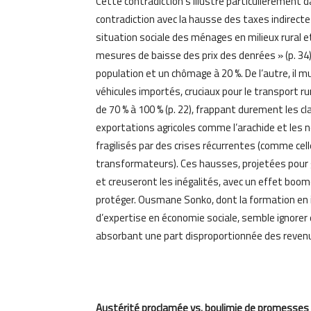
Cette contradiction s’illustre particulièrement d
contradiction avec la hausse des taxes indirecte
situation sociale des ménages en milieux rural et 
mesures de baisse des prix des denrées » (p. 34
population et un chômage à 20 %. De l’autre, il mu
véhicules importés, cruciaux pour le transport ru
de 70 % à 100 % (p. 22), frappant durement les c
exportations agricoles comme l’arachide et les n
fragilisés par des crises récurrentes (comme cell
transformateurs). Ces hausses, projetées pour gé
et creuseront les inégalités, avec un effet boo
protéger. Ousmane Sonko, dont la formation e
d’expertise en économie sociale, semble ignorer 
absorbant une part disproportionnée des revenu
Austérité proclamée vs. boulimie de promesses so