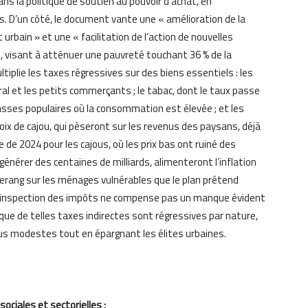
ans la politique de soutien au pouvoir d’achat, en
s. D’un côté, le document vante une « amélioration de la
urbain » et une « facilitation de l’action de nouvelles
), visant à atténuer une pauvreté touchant 36 % de la
ltiplie les taxes régressives sur des biens essentiels : les
ral et les petits commerçants ; le tabac, dont le taux passe
lasses populaires où la consommation est élevée ; et les
oix de cajou, qui pèseront sur les revenus des paysans, déjà
e de 2024 pour les cajous, où les prix bas ont ruiné des
nérer des centaines de milliards, alimenteront l’inflation
merang sur les ménages vulnérables que le plan prétend
n inspection des impôts ne compense pas un manque évident
que de telles taxes indirectes sont régressives par nature,
s modestes tout en épargnant les élites urbaines.
ciales et sectorielles :