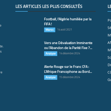
LES ARTICLES LES PLUS CONSULTÉS
L
Football, l’Algérie humiliée par la
Po
FIFA !
e
S
Maroc
14 août 2021
M
Vers une Dévaluation Imminente
Af
te.
ou l’Abandon de la Parité Fixe ?...
Ma
es
Analyse
14 décembre 2024
So
D
Alerte Rouge sur le Franc CFA :
L’Afrique Francophone au Bord...
re
Cô
Analyse
15 décembre 2024
G