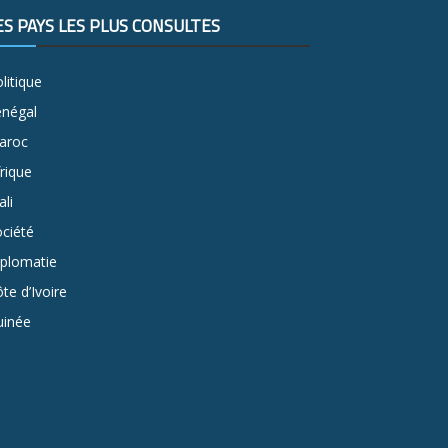
ES PAYS LES PLUS CONSULTÉS
litique
énégal
aroc
rique
li
ciété
iplomatie
te d’Ivoire
uinée