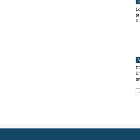
S
Co
pr
Di
A
OP
Dh
or