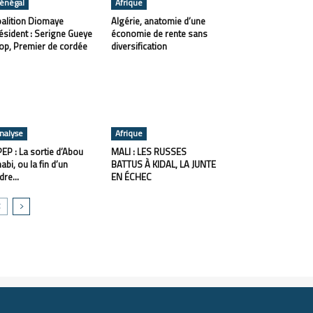
énégal
Afrique
alition Diomaye
Algérie, anatomie d’une
ésident : Serigne Gueye
économie de rente sans
op, Premier de cordée
diversification
nalyse
Afrique
EP : La sortie d’Abou
MALI : LES RUSSES
abi, ou la fin d’un
BATTUS À KIDAL, LA JUNTE
dre...
EN ÉCHEC