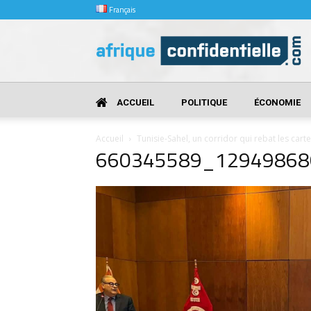
Français
Afrique
Confidentielle
ACCUEIL
POLITIQUE
ÉCONOMIE
Accueil
Tunisie-Sahel, un corridor qui rebat les carte
660345589_12949868