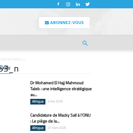
ABONNEZ-VOUS
54839834663_n
63_n
Exclu
Dr Mohamed El Hajj Mahmoud
Taleb : une intelligence stratégique
au...
Afrique
4 mai 2026
Candidature de Macky Sall à l’ONU
: Le piège de la...
Afrique
27 mars 2026