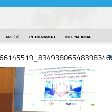
SOCIÉTÉ
ENTERTAINMENT
INTERNATIONAL
s de la logistique ouest-africaine
660345589_1294986866145519_83493806
66145519_83493806548398346
#