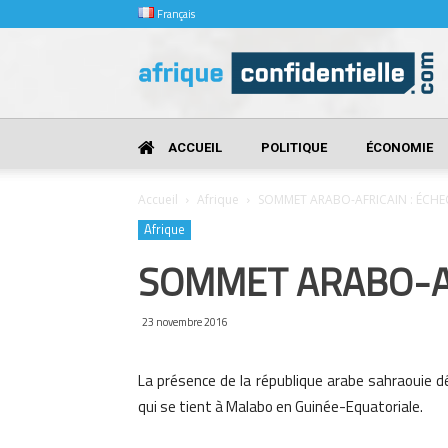
Français
Afrique
Confidentielle
ACCUEIL
POLITIQUE
ÉCONOMIE
Accueil
Afrique
SOMMET ARABO-AFRICAIN : ÉCH
Afrique
SOMMET ARABO-AF
23 novembre 2016
La présence de la république arabe sahraouie 
qui se tient à Malabo en Guinée-Equatoriale.