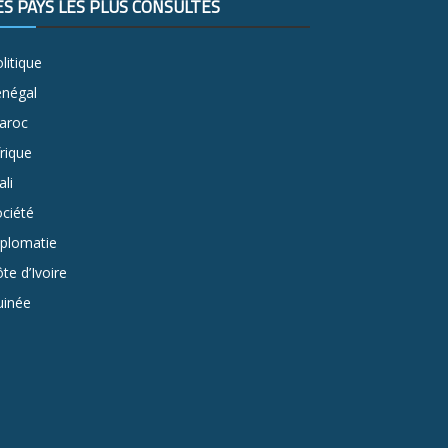
ES PAYS LES PLUS CONSULTÉS
litique
énégal
aroc
rique
li
ciété
iplomatie
te d’Ivoire
uinée