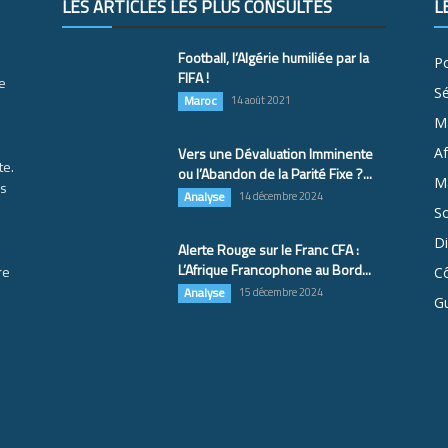
LES ARTICLES LES PLUS CONSULTÉS
L
Football, l’Algérie humiliée par la
Po
FIFA !
e
S
Maroc
14 août 2021
M
Vers une Dévaluation Imminente
Af
te.
ou l’Abandon de la Parité Fixe ?...
Ma
es
Analyse
14 décembre 2024
So
D
Alerte Rouge sur le Franc CFA :
L’Afrique Francophone au Bord...
re
Cô
Analyse
15 décembre 2024
G