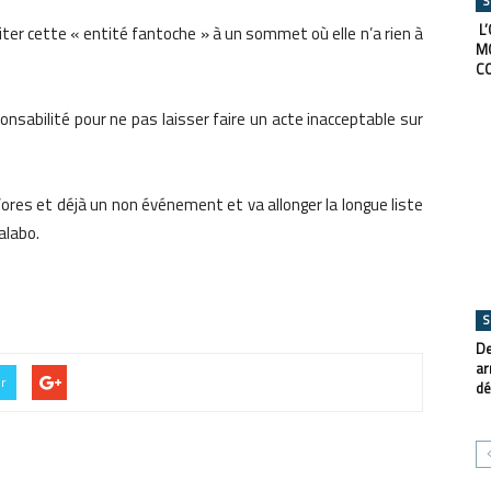
S
L’
iter cette « entité fantoche » à un sommet où elle n’a rien à
M
C
nsabilité pour ne pas laisser faire un acte inacceptable sur
res et déjà un non événement et va allonger la longue liste
alabo.
S
De
ar
er
dé