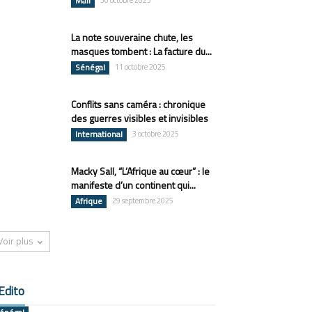
Mali
30 octobre 2025
La note souveraine chute, les
masques tombent : La facture du...
Sénégal
11 octobre 2025
Conflits sans caméra : chronique
des guerres visibles et invisibles
International
3 octobre 2025
Macky Sall, “L’Afrique au cœur” : le
manifeste d’un continent qui...
Afrique
29 septembre 2025
Voir plus
Edito