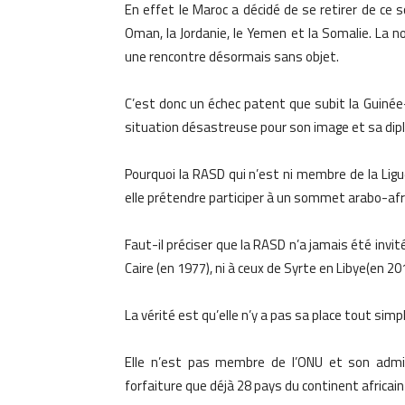
En effet le Maroc a décidé de se retirer de ce s
Oman, la Jordanie, le Yemen et la Somalie. La n
une rencontre désormais sans objet.
C’est donc un échec patent que subit la Guinée-
situation désastreuse pour son image et sa dip
Pourquoi la RASD qui n’est ni membre de la Li
elle prétendre participer à un sommet arabo-afri
Faut-il préciser que la RASD n’a jamais été invi
Caire (en 1977), ni à ceux de Syrte en Libye(en 20
La vérité est qu’elle n’y a pas sa place tout sim
Elle n’est pas membre de l’ONU et son admiss
forfaiture que déjà 28 pays du continent africai