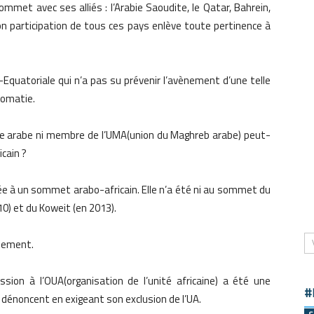
ommet avec ses alliés : l’Arabie Saoudite, le Qatar, Bahrein,
on participation de tous ces pays enlève toute pertinence à
Equatoriale qui n’a pas su prévenir l’avènement d’une telle
lomatie.
gue arabe ni membre de l’UMA(union du Maghreb arabe) peut-
cain ?
tée à un sommet arabo-africain. Elle n’a été ni au sommet du
10) et du Koweit (en 2013).
plement.
ion à l’OUA(organisation de l’unité africaine) a été une
#
n dénoncent en exigeant son exclusion de l’UA.