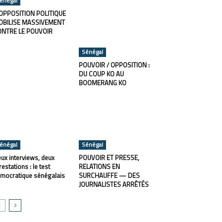
énégal
OPPOSITION POLITIQUE
OBILISE MASSIVEMENT
ONTRE LE POUVOIR
Sénégal
POUVOIR / OPPOSITION :
DU COUP KO AU
BOOMERANG KO
énégal
Sénégal
ux interviews, deux
POUVOIR ET PRESSE,
restations : le test
RELATIONS EN
mocratique sénégalais
SURCHAUFFE — DES
JOURNALISTES ARRÊTÉS