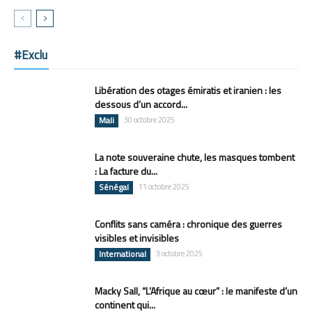
#Exclu
Libération des otages émiratis et iranien : les
dessous d’un accord...
Mali
30 octobre 2025
La note souveraine chute, les masques tombent
: La facture du...
Sénégal
11 octobre 2025
Conflits sans caméra : chronique des guerres
visibles et invisibles
International
3 octobre 2025
Macky Sall, “L’Afrique au cœur” : le manifeste d’un
continent qui...