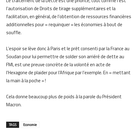
Le traitement de la Dette est une priorité, tout comme l’est
l’autorisation de
D
roits
de tirage supplémentaires et la
facilitation, en général, de l’obtention de ressources financières
additionnelles pour « requinquer » les économies à bout de
souffle.
L’espoir se lève donc à Paris et le prêt consenti par la France au
Soudan pour lui permettre de solder son arriéré de dette au
FMI, est une preuve concrète de la volonté en acte de
l’Hexagone de plaider pour l’Afrique par l’exemple. En « mettant
la main à la poche » !
Cela donne beaucoup plus de poids à la parole du Président
Macron.
TAGS
Economie