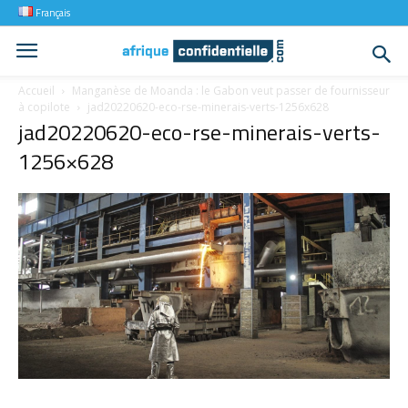
Français
Accueil
Manganèse de Moanda : le Gabon veut passer de fournisseur
à copilote
jad20220620-eco-rse-minerais-verts-1256x628
jad20220620-eco-rse-minerais-verts-
1256×628