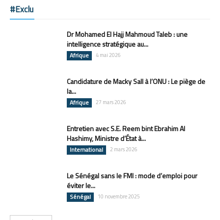
#Exclu
Dr Mohamed El Hajj Mahmoud Taleb : une
intelligence stratégique au...
Afrique
4 mai 2026
Candidature de Macky Sall à l’ONU : Le piège de
la...
Afrique
27 mars 2026
Entretien avec S.E. Reem bint Ebrahim Al
Hashimy, Ministre d’État à...
International
2 mars 2026
Le Sénégal sans le FMI : mode d’emploi pour
éviter le...
Sénégal
10 novembre 2025