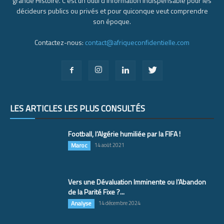
grande Histoire. C’est un outil d’information indispensable pour les
décideurs publics ou privés et pour quiconque veut comprendre
son époque.
Contactez-nous:
contact@afriqueconfidentielle.com
LES ARTICLES LES PLUS CONSULTÉS
Football, l’Algérie humiliée par la FIFA !
Maroc
14 août 2021
Vers une Dévaluation Imminente ou l’Abandon
de la Parité Fixe ?...
Analyse
14 décembre 2024