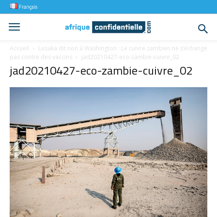
Français
Accueil
Lusaka dit non à Washington : Le cuivre zambien ne s’échange
pas contre des vaccins
jad20210427-eco-zambie-cuivre_02
jad20210427-eco-zambie-cuivre_02