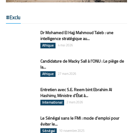
#Exclu
Dr Mohamed El Hajj Mahmoud Taleb : une
intelligence stratégique au...
Afrique
4 mai 2026
Candidature de Macky Sall à l’ONU : Le piège de
la...
Afrique
27 mars 2026
Entretien avec S.E. Reem bint Ebrahim Al
Hashimy, Ministre d’État à...
International
2 mars 2026
Le Sénégal sans le FMI : mode d’emploi pour
éviter le...
Sénégal
10 novembre 2025