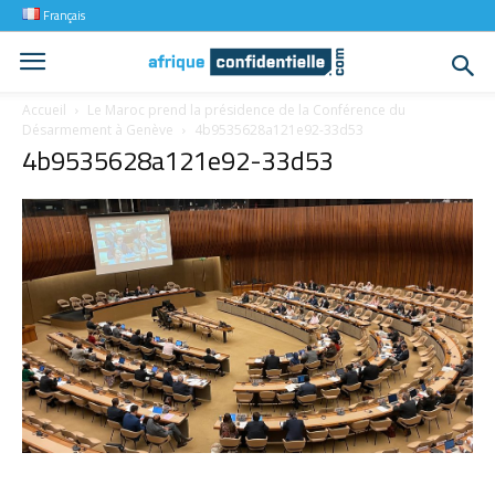
Français
Accueil
Le Maroc prend la présidence de la Conférence du
Désarmement à Genève
4b9535628a121e92-33d53
4b9535628a121e92-33d53