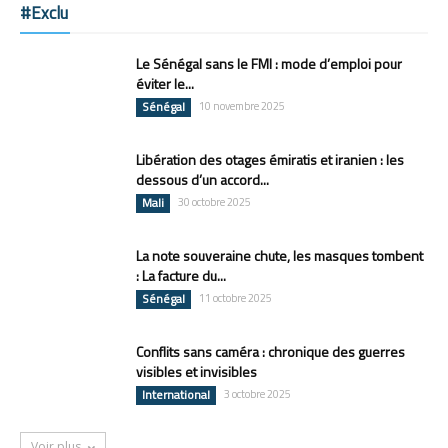
#Exclu
Le Sénégal sans le FMI : mode d’emploi pour
éviter le...
Sénégal
10 novembre 2025
Libération des otages émiratis et iranien : les
dessous d’un accord...
Mali
30 octobre 2025
La note souveraine chute, les masques tombent
: La facture du...
Sénégal
11 octobre 2025
Conflits sans caméra : chronique des guerres
visibles et invisibles
International
3 octobre 2025
Voir plus