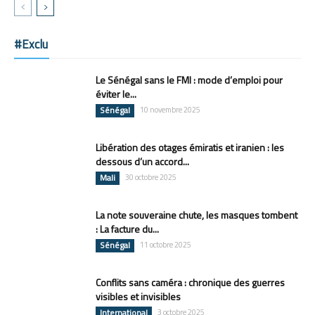
#Exclu
Le Sénégal sans le FMI : mode d’emploi pour
éviter le...
Sénégal
10 novembre 2025
Libération des otages émiratis et iranien : les
dessous d’un accord...
Mali
30 octobre 2025
La note souveraine chute, les masques tombent
: La facture du...
Sénégal
11 octobre 2025
Conflits sans caméra : chronique des guerres
visibles et invisibles
International
3 octobre 2025