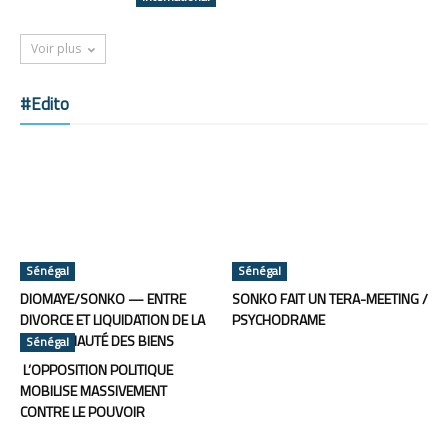
Voir plus
#Edito
Sénégal
Sénégal
DIOMAYE/SONKO — ENTRE
SONKO FAIT UN TERA-MEETING /
DIVORCE ET LIQUIDATION DE LA
PSYCHODRAME
COMMUNAUTÉ DES BIENS
Sénégal
L’OPPOSITION POLITIQUE
MOBILISE MASSIVEMENT
CONTRE LE POUVOIR