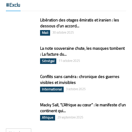
#Exclu
Libération des otages émiratis et iranien : les
dessous d’un accord...
Mali
30 octobre 2025
La note souveraine chute, les masques tombent
: La facture du...
Sénégal
11 octobre 2025
Conflits sans caméra : chronique des guerres
visibles et invisibles
International
3 octobre 2025
Macky Sall, “L’Afrique au cœur” : le manifeste d’un
continent qui...
Afrique
29 septembre 2025