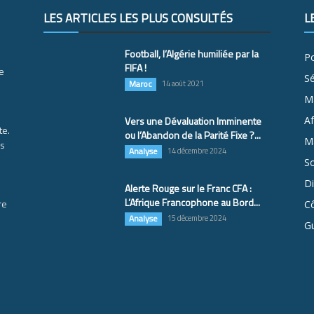
LES ARTICLES LES PLUS CONSULTÉS
L
Football, l’Algérie humiliée par la
Po
FIFA !
e
S
Maroc
14 août 2021
M
Vers une Dévaluation Imminente
Af
te.
ou l’Abandon de la Parité Fixe ?...
Ma
es
Analyse
14 décembre 2024
So
D
Alerte Rouge sur le Franc CFA :
L’Afrique Francophone au Bord...
re
Cô
Analyse
15 décembre 2024
G