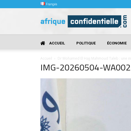
Français
Afrique
Confidentielle
ACCUEIL
POLITIQUE
ÉCONOMIE
Accueil
Dr Mohamed El Hajj Mahmoud Taleb : une intel
IMG-20260504-WA002