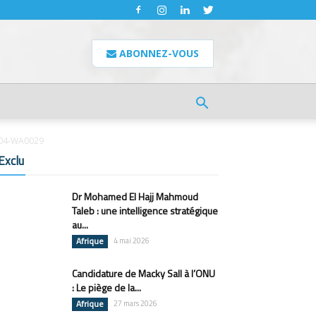
ABONNEZ-VOUS
04-WA0029
Exclu
Dr Mohamed El Hajj Mahmoud
Taleb : une intelligence stratégique
au...
Afrique
4 mai 2026
Candidature de Macky Sall à l’ONU
: Le piège de la...
Afrique
27 mars 2026