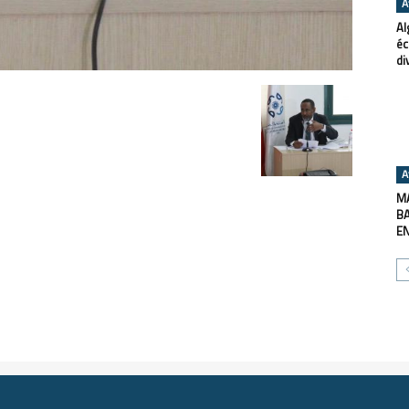
A
Al
éc
di
A
MA
BA
E