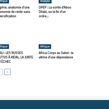
frique
Analyse
gérie, anatomie d’une
OPEP : La sortie d’Abou
onomie de rente sans
Dhabi, ou la fin d’un
versification
ordre...
frique
Afrique
LI : LES RUSSES
Africa Corps au Sahel : la
TTUS À KIDAL, LA JUNTE
vitrine d’une dépendance
N ÉCHEC