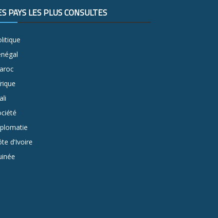
ES PAYS LES PLUS CONSULTÉS
litique
énégal
aroc
rique
li
ciété
iplomatie
te d’Ivoire
uinée