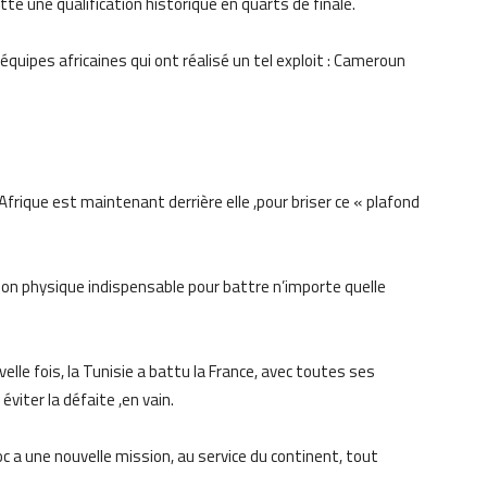
tte une qualification historique en quarts de finale.
équipes africaines qui ont réalisé un tel exploit : Cameroun
’Afrique est maintenant derrière elle ,pour briser ce « plafond
ation physique indispensable pour battre n’importe quelle
elle fois, la Tunisie a battu la France, avec toutes ses
viter la défaite ,en vain.
aroc a une nouvelle mission, au service du continent, tout