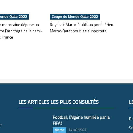
onde Qatar 2022
Coupe du Monde Qatar 2022
on marocaine dépose un
Royal air Maroc établit un pont aérien
re l’arbitrage de la demi-
Maroc-Qatar pour les supporters
la France
LES ARTICLES LES PLUS CONSULTÉS
L
Football, l’Algérie humiliée par la
Po
FIFA !
e
S
Maroc
14 août 2021