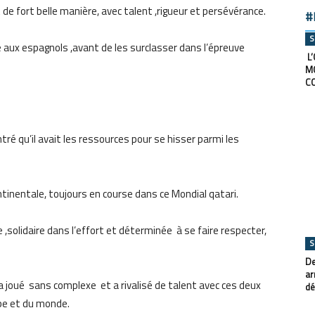
t de fort belle manière, avec talent ,rigueur et persévérance.
#
S
 aux espagnols ,avant de les surclasser dans l’épreuve
L’
M
C
tré qu’il avait les ressources pour se hisser parmi les
continentale, toujours en course dans ce Mondial qatari.
,solidaire dans l’effort et déterminée à se faire respecter,
S
De
ar
 a joué sans complexe et a rivalisé de talent avec ces deux
dé
ope et du monde.