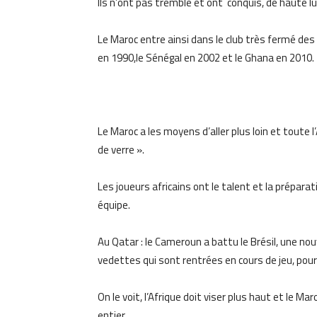
Ils n’ont pas tremblé et ont conquis, de haute lu
Le Maroc entre ainsi dans le club très fermé des 
en 1990,le Sénégal en 2002 et le Ghana en 2010.
Le Maroc a les moyens d’aller plus loin et toute l
de verre ».
Les joueurs africains ont le talent et la prépar
équipe.
Au Qatar : le Cameroun a battu le Brésil, une nouv
vedettes qui sont rentrées en cours de jeu, pour é
On le voit, l’Afrique doit viser plus haut et le M
entier.