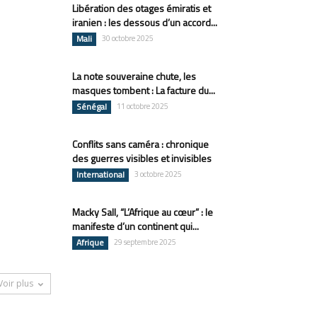
Libération des otages émiratis et
iranien : les dessous d’un accord...
Mali
30 octobre 2025
La note souveraine chute, les
masques tombent : La facture du...
Sénégal
11 octobre 2025
Conflits sans caméra : chronique
des guerres visibles et invisibles
International
3 octobre 2025
Macky Sall, “L’Afrique au cœur” : le
manifeste d’un continent qui...
Afrique
29 septembre 2025
Voir plus