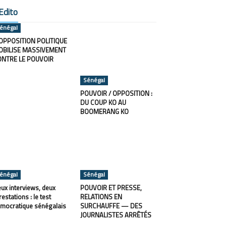
Edito
énégal
OPPOSITION POLITIQUE
OBILISE MASSIVEMENT
ONTRE LE POUVOIR
Sénégal
POUVOIR / OPPOSITION :
DU COUP KO AU
BOOMERANG KO
énégal
Sénégal
ux interviews, deux
POUVOIR ET PRESSE,
restations : le test
RELATIONS EN
mocratique sénégalais
SURCHAUFFE — DES
JOURNALISTES ARRÊTÉS