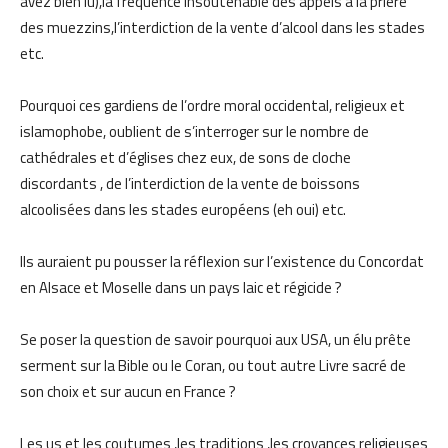
avez bien lu),la fréquence insoutenable des appels à la prière
des muezzins,l’interdiction de la vente d’alcool dans les stades
etc.
Pourquoi ces gardiens de l’ordre moral occidental, religieux et
islamophobe, oublient de s’interroger sur le nombre de
cathédrales et d’églises chez eux, de sons de cloche
discordants , de l’interdiction de la vente de boissons
alcoolisées dans les stades européens (eh oui) etc.
Ils auraient pu pousser la réflexion sur l’existence du Concordat
en Alsace et Moselle dans un pays laic et régicide ?
Se poser la question de savoir pourquoi aux USA, un élu prête
serment sur la Bible ou le Coran, ou tout autre Livre sacré de
son choix et sur aucun en France ?
Les us et les coutumes ,les traditions ,les croyances religieuses