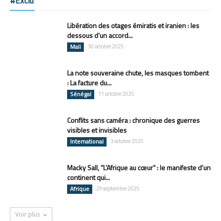
#Exclu
Libération des otages émiratis et iranien : les
dessous d’un accord...
Mali
30 octobre 2025
La note souveraine chute, les masques tombent
: La facture du...
Sénégal
11 octobre 2025
Conflits sans caméra : chronique des guerres
visibles et invisibles
International
3 octobre 2025
Macky Sall, “L’Afrique au cœur” : le manifeste d’un
continent qui...
Afrique
29 septembre 2025
Voir plus