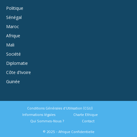
Politique
Sénégal
Maroc
Afrique
Mali
Société
Diplomatie
Côte d’Ivoire
Guinée
Conditions Générales d’Utilisation (CGU)
Informations légales
Charte Ethique
Qui Sommes-Nous ?
Contact
© 2025 - Afrique Confidentielle