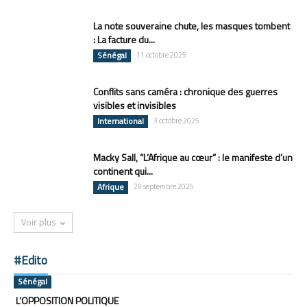
La note souveraine chute, les masques tombent
: La facture du...
Sénégal
11 octobre 2025
Conflits sans caméra : chronique des guerres
visibles et invisibles
International
3 octobre 2025
Macky Sall, “L’Afrique au cœur” : le manifeste d’un
continent qui...
Afrique
29 septembre 2025
Voir plus
#Edito
Sénégal
L’OPPOSITION POLITIQUE